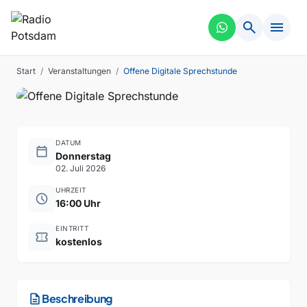
INTERAKTIV
VERGANGEN
search
menu
Offene Digitale
Sprechstunde
Start
/
Veranstaltungen
/
Offene Digitale Sprechstunde
DATUM
calendar_today
Donnerstag
02. Juli 2026
UHRZEIT
schedule
16:00 Uhr
EINTRITT
confirmation_number
kostenlos
description
Beschreibung