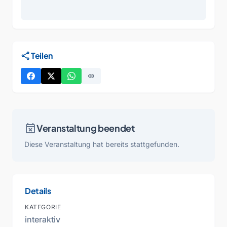
share
Teilen
link
event_busy
Veranstaltung beendet
Diese Veranstaltung hat bereits stattgefunden.
Details
KATEGORIE
interaktiv