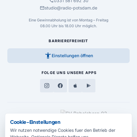
call
0331 581 692 30
mail
studio@radio-potsdam.de
Eine Gewinnabholung ist von Montag – Freitag
08.00 Uhr bis 18.00 Uhr möglich.
BARRIEREFREIHEIT
accessibility_new
Einstellungen öffnen
FOLGE UNS
UNSERE APPS
MEDIENPARTNER
Cookie-Einstellungen
Wir nutzen notwendige Cookies fuer den Betrieb der
Webseite. Optionale Dienste helfen uns,