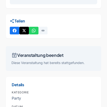
share
Teilen
link
event_busy
Veranstaltung beendet
Diese Veranstaltung hat bereits stattgefunden.
Details
KATEGORIE
Party
DATUM