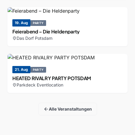
19. Aug
PARTY
Feierabend – Die Heldenparty
Das Dorf Potsdam
location_on
21. Aug
PARTY
HEATED RIVALRY PARTY POTSDAM
Parkdeck Eventlocation
location_on
arrow_back
Alle Veranstaltungen