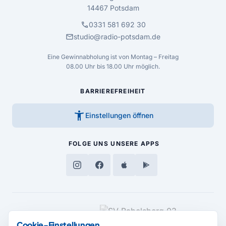
14467 Potsdam
call
0331 581 692 30
mail
studio@radio-potsdam.de
Eine Gewinnabholung ist von Montag – Freitag
08.00 Uhr bis 18.00 Uhr möglich.
BARRIEREFREIHEIT
accessibility_new
Einstellungen öffnen
FOLGE UNS
UNSERE APPS
MEDIENPARTNER
Cookie-Einstellungen