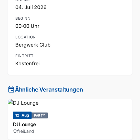
04. Juli 2026
BEGINN
00:00 Uhr
LOCATION
Bergwerk Club
EINTRITT
Kostenfrei
event
Ähnliche Veranstaltungen
12. Aug
PARTY
DJ Lounge
freiLand
location_on