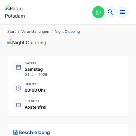
search
menu
PARTY
VERGANGEN
Night Clubbing
Start
/
Veranstaltungen
/
Night Clubbing
DATUM
calendar_today
Samstag
04. Juli 2026
UHRZEIT
schedule
00:00 Uhr
EINTRITT
confirmation_number
Kostenfrei
description
Beschreibung