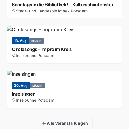
Sonntags in die Bibliothek! – Kulturschaufenster
Stadt- und Landesbibliothek Potsdam
location_on
18. Aug
MUSIK
Circlesongs – Impro im Kreis
Inselbühne Potsdam
location_on
20. Aug
MUSIK
Inselsingen
Inselbühne Potsdam
location_on
arrow_back
Alle Veranstaltungen