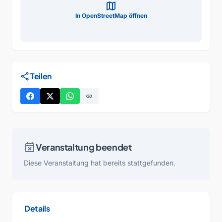
map
In OpenStreetMap öffnen
share
Teilen
link
event_busy
Veranstaltung beendet
Diese Veranstaltung hat bereits stattgefunden.
Details