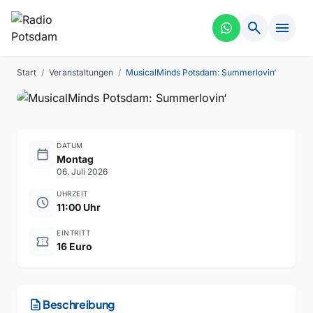
MUSIK
VERGANGEN
search
menu
MusicalMinds Potsdam:
Summerlovin‘
Start
/
Veranstaltungen
/
MusicalMinds Potsdam: Summerlovin‘
DATUM
calendar_today
Montag
06. Juli 2026
UHRZEIT
schedule
11:00 Uhr
EINTRITT
confirmation_number
16 Euro
description
Beschreibung