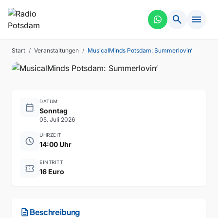
MUSIK
VERGANGEN
search
menu
MusicalMinds Potsdam:
Summerlovin‘
Start
/
Veranstaltungen
/
MusicalMinds Potsdam: Summerlovin‘
DATUM
calendar_today
Sonntag
05. Juli 2026
UHRZEIT
schedule
14:00 Uhr
EINTRITT
confirmation_number
16 Euro
description
Beschreibung