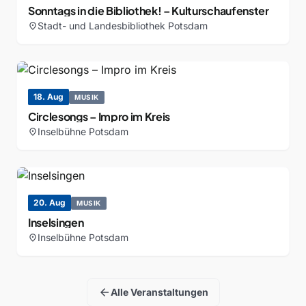
Sonntags in die Bibliothek! – Kulturschaufenster
Stadt- und Landesbibliothek Potsdam
location_on
18. Aug
MUSIK
Circlesongs – Impro im Kreis
Inselbühne Potsdam
location_on
20. Aug
MUSIK
Inselsingen
Inselbühne Potsdam
location_on
arrow_back
Alle Veranstaltungen