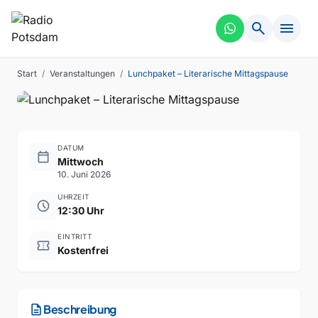
LESUNG
VERGANGEN
search
menu
Lunchpaket – Literarische
Mittagspause
Start
/
Veranstaltungen
/
Lunchpaket – Literarische Mittagspause
DATUM
calendar_today
Mittwoch
10. Juni 2026
UHRZEIT
schedule
12:30 Uhr
EINTRITT
confirmation_number
Kostenfrei
description
Beschreibung