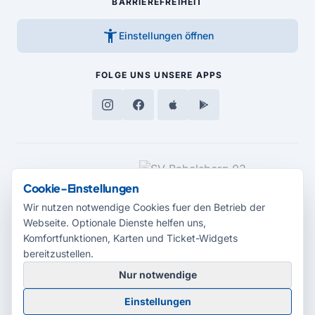
BARRIEREFREIHEIT
accessibility_new
Einstellungen öffnen
FOLGE UNS
UNSERE APPS
MEDIENPARTNER
Cookie-Einstellungen
Wir nutzen notwendige Cookies fuer den Betrieb der
Webseite. Optionale Dienste helfen uns,
Komfortfunktionen, Karten und Ticket-Widgets
bereitzustellen.
Nur notwendige
© 2026 Radio Potsdam. Webseite entwickelt durch die
Medienagentur
Einstellungen
Babelsberg