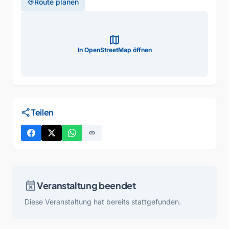
Route planen
directions
map
In OpenStreetMap öffnen
share
Teilen
link
event_busy
Veranstaltung beendet
Diese Veranstaltung hat bereits stattgefunden.