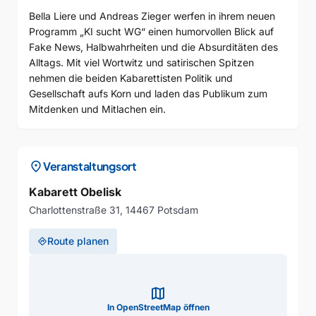
Bella Liere und Andreas Zieger werfen in ihrem neuen
Programm „KI sucht WG“ einen humorvollen Blick auf
Fake News, Halbwahrheiten und die Absurditäten des
Alltags. Mit viel Wortwitz und satirischen Spitzen
nehmen die beiden Kabarettisten Politik und
Gesellschaft aufs Korn und laden das Publikum zum
Mitdenken und Mitlachen ein.
location_on
Veranstaltungsort
Kabarett Obelisk
Charlottenstraße 31, 14467 Potsdam
Route planen
directions
map
In OpenStreetMap öffnen