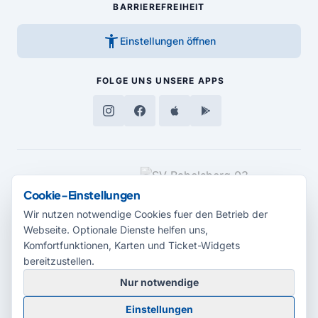
BARRIEREFREIHEIT
accessibility_new
Einstellungen öffnen
FOLGE UNS
UNSERE APPS
MEDIENPARTNER
Cookie-Einstellungen
Wir nutzen notwendige Cookies fuer den Betrieb der
Webseite. Optionale Dienste helfen uns,
Komfortfunktionen, Karten und Ticket-Widgets
bereitzustellen.
Nur notwendige
© 2026 Radio Potsdam. Webseite entwickelt durch die
Medienagentur
Einstellungen
Babelsberg