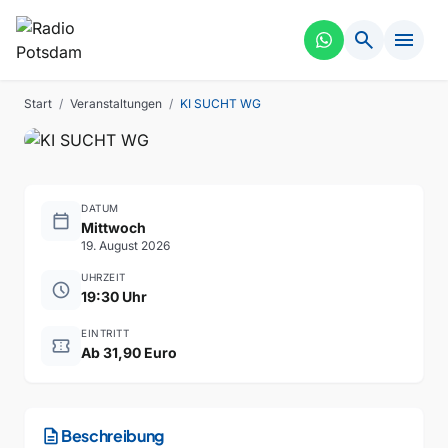
search
menu
COMEDY
KI SUCHT WG
Start
/
Veranstaltungen
/
KI SUCHT WG
DATUM
calendar_today
Mittwoch
19. August 2026
UHRZEIT
schedule
19:30 Uhr
EINTRITT
confirmation_number
Ab 31,90 Euro
description
Beschreibung