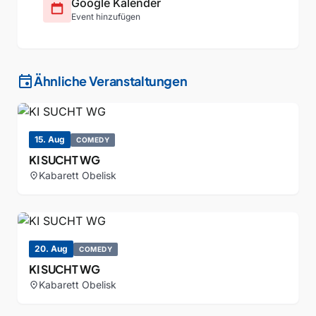
Google Kalender
Event hinzufügen
event
Ähnliche Veranstaltungen
15. Aug
COMEDY
KI SUCHT WG
Kabarett Obelisk
location_on
20. Aug
COMEDY
KI SUCHT WG
Kabarett Obelisk
location_on