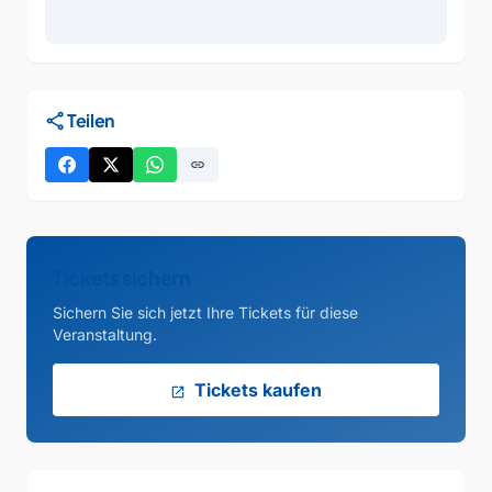
share
Teilen
link
Tickets sichern
Sichern Sie sich jetzt Ihre Tickets für diese
Veranstaltung.
Tickets kaufen
open_in_new