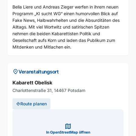
Bella Liere und Andreas Zieger werfen in ihrem neuen
Programm „KI sucht WG“ einen humorvollen Blick auf
Fake News, Halbwahrheiten und die Absurditäten des
Alltags. Mit viel Wortwitz und satirischen Spitzen
nehmen die beiden Kabarettisten Politik und
Gesellschaft aufs Korn und laden das Publikum zum
Mitdenken und Mitlachen ein.
location_on
Veranstaltungsort
Kabarett Obelisk
Charlottenstraße 31, 14467 Potsdam
Route planen
directions
map
In OpenStreetMap öffnen