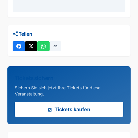
share
Teilen
link
Tickets sichern
Sichern Sie sich jetzt Ihre Tickets für diese
Veranstaltung.
Tickets kaufen
open_in_new