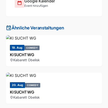
Google Kalender
Event hinzufügen
event
Ähnliche Veranstaltungen
19. Aug
COMEDY
KI SUCHT WG
Kabarett Obelisk
location_on
20. Aug
COMEDY
KI SUCHT WG
Kabarett Obelisk
location_on