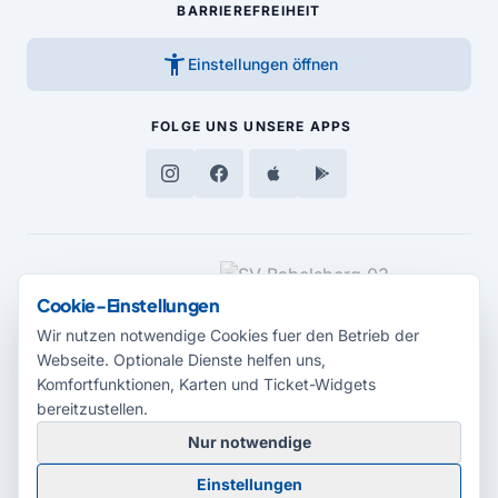
BARRIEREFREIHEIT
accessibility_new
Einstellungen öffnen
FOLGE UNS
UNSERE APPS
MEDIENPARTNER
Cookie-Einstellungen
Wir nutzen notwendige Cookies fuer den Betrieb der
Webseite. Optionale Dienste helfen uns,
Komfortfunktionen, Karten und Ticket-Widgets
bereitzustellen.
Nur notwendige
© 2026 Radio Potsdam. Webseite entwickelt durch die
Medienagentur
Einstellungen
Babelsberg