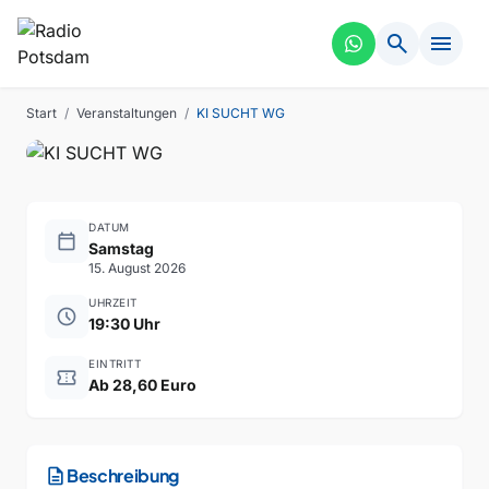
search
menu
COMEDY
KI SUCHT WG
Start
/
Veranstaltungen
/
KI SUCHT WG
DATUM
calendar_today
Samstag
15. August 2026
UHRZEIT
schedule
19:30 Uhr
EINTRITT
confirmation_number
Ab 28,60 Euro
description
Beschreibung