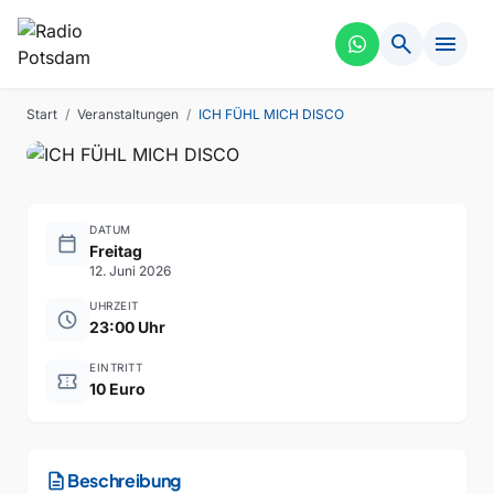
search
menu
PARTY
VERGANGEN
ICH FÜHL MICH DISCO
Start
/
Veranstaltungen
/
ICH FÜHL MICH DISCO
DATUM
calendar_today
Freitag
12. Juni 2026
UHRZEIT
schedule
23:00 Uhr
EINTRITT
confirmation_number
10 Euro
description
Beschreibung