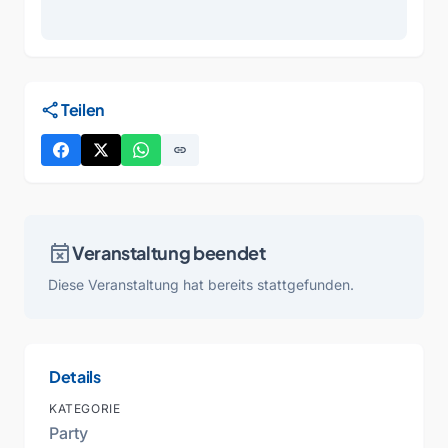
share
Teilen
link
event_busy
Veranstaltung beendet
Diese Veranstaltung hat bereits stattgefunden.
Details
KATEGORIE
Party