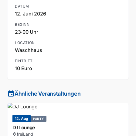
DATUM
12. Juni 2026
BEGINN
23:00 Uhr
LOCATION
Waschhaus
EINTRITT
10 Euro
event
Ähnliche Veranstaltungen
12. Aug
PARTY
DJ Lounge
freiLand
location_on