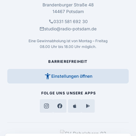
Brandenburger Straße 48
14467 Potsdam
call
0331 581 692 30
mail
studio@radio-potsdam.de
Eine Gewinnabholung ist von Montag – Freitag
08.00 Uhr bis 18.00 Uhr möglich.
BARRIEREFREIHEIT
accessibility_new
Einstellungen öffnen
FOLGE UNS
UNSERE APPS
MEDIENPARTNER