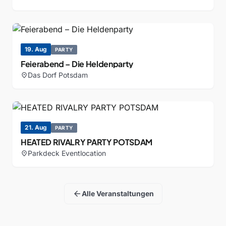
19. Aug
PARTY
Feierabend – Die Heldenparty
Das Dorf Potsdam
location_on
21. Aug
PARTY
HEATED RIVALRY PARTY POTSDAM
Parkdeck Eventlocation
location_on
arrow_back
Alle Veranstaltungen