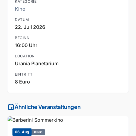
KATEGORIE
Kino
DATUM
22. Juli 2026
BEGINN
16:00 Uhr
LOCATION
Urania Planetarium
EINTRITT
8 Euro
event
Ähnliche Veranstaltungen
06. Aug
KINO