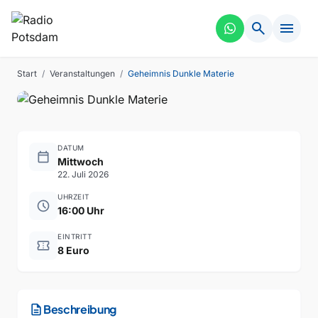
search
menu
KINO
VERGANGEN
Geheimnis Dunkle Materie
Start
/
Veranstaltungen
/
Geheimnis Dunkle Materie
DATUM
calendar_today
Mittwoch
22. Juli 2026
UHRZEIT
schedule
16:00 Uhr
EINTRITT
confirmation_number
8 Euro
description
Beschreibung