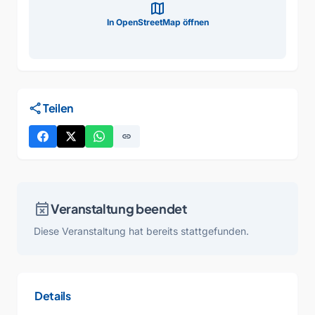
map
In OpenStreetMap öffnen
share
Teilen
link
event_busy
Veranstaltung beendet
Diese Veranstaltung hat bereits stattgefunden.
Details