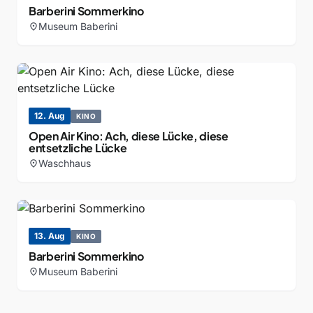
Barberini Sommerkino
Museum Baberini
location_on
12. Aug
KINO
Open Air Kino: Ach, diese Lücke, diese
entsetzliche Lücke
Waschhaus
location_on
13. Aug
KINO
Barberini Sommerkino
Museum Baberini
location_on