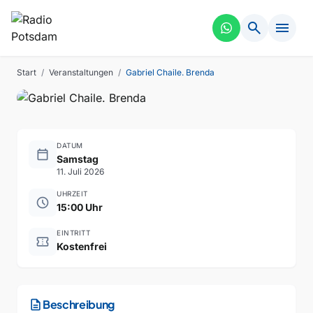
search
menu
ESSEN
VERGANGEN
Gabriel Chaile. Brenda
Start
/
Veranstaltungen
/
Gabriel Chaile. Brenda
DATUM
calendar_today
Samstag
11. Juli 2026
UHRZEIT
schedule
15:00 Uhr
EINTRITT
confirmation_number
Kostenfrei
description
Beschreibung