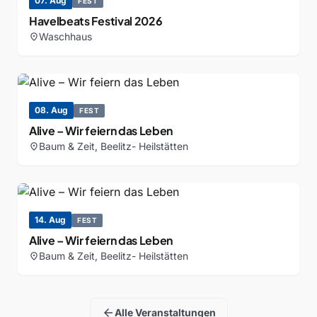
07. Aug
FEST
Havelbeats Festival 2026
Waschhaus
location_on
08. Aug
FEST
Alive – Wir feiern das Leben
Baum & Zeit, Beelitz- Heilstätten
location_on
14. Aug
FEST
Alive – Wir feiern das Leben
Baum & Zeit, Beelitz- Heilstätten
location_on
arrow_back
Alle Veranstaltungen