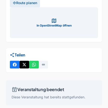
Route planen
directions
map
In OpenStreetMap öffnen
share
Teilen
link
event_busy
Veranstaltung beendet
Diese Veranstaltung hat bereits stattgefunden.