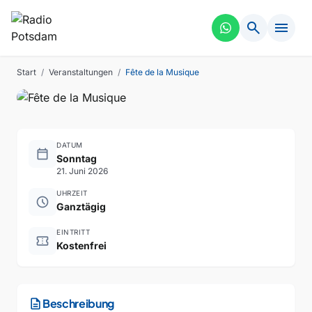
search
menu
FEST
VERGANGEN
Fête de la Musique
Start
/
Veranstaltungen
/
Fête de la Musique
DATUM
calendar_today
Sonntag
21. Juni 2026
UHRZEIT
schedule
Ganztägig
EINTRITT
confirmation_number
Kostenfrei
description
Beschreibung