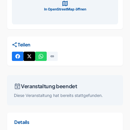
map
In OpenStreetMap öffnen
share
Teilen
link
event_busy
Veranstaltung beendet
Diese Veranstaltung hat bereits stattgefunden.
Details