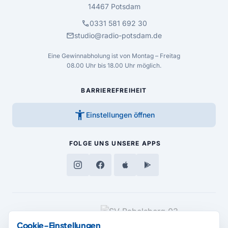
14467 Potsdam
call
0331 581 692 30
mail
studio@radio-potsdam.de
Eine Gewinnabholung ist von Montag – Freitag
08.00 Uhr bis 18.00 Uhr möglich.
BARRIEREFREIHEIT
accessibility_new
Einstellungen öffnen
FOLGE UNS
UNSERE APPS
MEDIENPARTNER
Cookie-Einstellungen