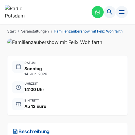
ZAUBERSHOW
VERGANGEN
search
menu
Familienzaubershow mit Felix
Wohlfarth
Start
/
Veranstaltungen
/
Familienzaubershow mit Felix Wohlfarth
DATUM
calendar_today
Sonntag
14. Juni 2026
UHRZEIT
schedule
14:00 Uhr
EINTRITT
confirmation_number
Ab 12 Euro
description
Beschreibung