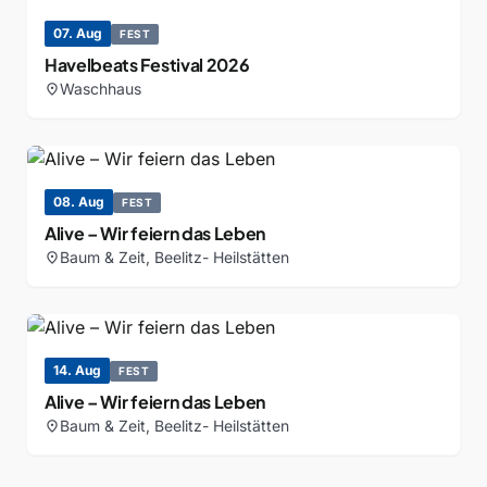
07. Aug
FEST
Havelbeats Festival 2026
Waschhaus
location_on
08. Aug
FEST
Alive – Wir feiern das Leben
Baum & Zeit, Beelitz- Heilstätten
location_on
14. Aug
FEST
Alive – Wir feiern das Leben
Baum & Zeit, Beelitz- Heilstätten
location_on