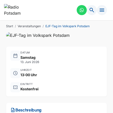
FEST
VERGANGEN
search
menu
EJF-Tag im Volkspark
Potsdam
Start
/
Veranstaltungen
/
EJF-Tag im Volkspark Potsdam
DATUM
calendar_today
Samstag
13. Juni 2026
UHRZEIT
schedule
13:00 Uhr
EINTRITT
confirmation_number
Kostenfrei
description
Beschreibung