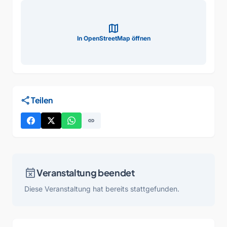
map
In OpenStreetMap öffnen
share
Teilen
link
event_busy
Veranstaltung beendet
Diese Veranstaltung hat bereits stattgefunden.