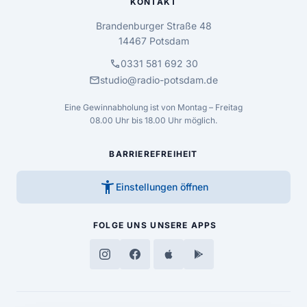
KONTAKT
Brandenburger Straße 48
14467 Potsdam
call
0331 581 692 30
mail
studio@radio-potsdam.de
Eine Gewinnabholung ist von Montag – Freitag
08.00 Uhr bis 18.00 Uhr möglich.
BARRIEREFREIHEIT
accessibility_new
Einstellungen öffnen
FOLGE UNS
UNSERE APPS