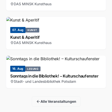
DAS MINSK Kunsthaus
location_on
07. Aug
KUNST
Kunst & Aperitif
DAS MINSK Kunsthaus
location_on
16. Aug
LESUNG
Sonntags in die Bibliothek! – Kulturschaufenster
Stadt- und Landesbibliothek Potsdam
location_on
arrow_back
Alle Veranstaltungen