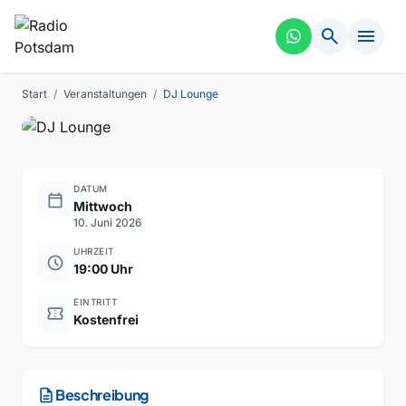
search
menu
MUSIK
VERGANGEN
DJ Lounge
Start
/
Veranstaltungen
/
DJ Lounge
DATUM
calendar_today
Mittwoch
10. Juni 2026
UHRZEIT
schedule
19:00 Uhr
EINTRITT
confirmation_number
Kostenfrei
description
Beschreibung