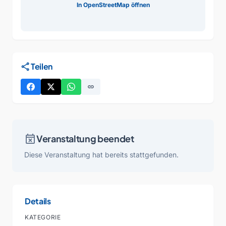
In OpenStreetMap öffnen
share
Teilen
link
event_busy
Veranstaltung beendet
Diese Veranstaltung hat bereits stattgefunden.
Details
KATEGORIE