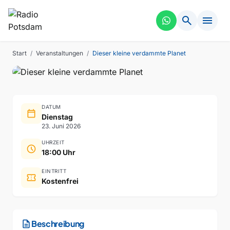
THEATER
VERGANGEN
search
menu
Dieser kleine verdammte
Planet
Start
/
Veranstaltungen
/
Dieser kleine verdammte Planet
DATUM
calendar_today
Dienstag
23. Juni 2026
UHRZEIT
schedule
18:00 Uhr
EINTRITT
confirmation_number
Kostenfrei
description
Beschreibung