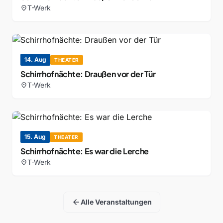
T-Werk
location_on
14. Aug
THEATER
Schirrhofnächte: Draußen vor der Tür
T-Werk
location_on
15. Aug
THEATER
Schirrhofnächte: Es war die Lerche
T-Werk
location_on
arrow_back
Alle Veranstaltungen