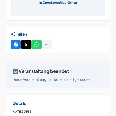
In OpenStreetMap öffnen
share
Teilen
link
event_busy
Veranstaltung beendet
Diese Veranstaltung hat bereits stattgefunden.
Details
KATEGORIE