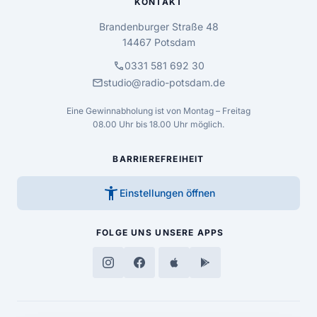
KONTAKT
Brandenburger Straße 48
14467 Potsdam
call
0331 581 692 30
mail
studio@radio-potsdam.de
Eine Gewinnabholung ist von Montag – Freitag
08.00 Uhr bis 18.00 Uhr möglich.
BARRIEREFREIHEIT
accessibility_new
Einstellungen öffnen
FOLGE UNS
UNSERE APPS