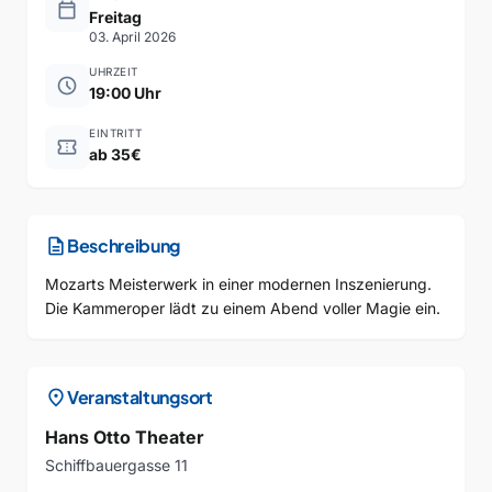
calendar_today
Freitag
03. April 2026
UHRZEIT
schedule
19:00 Uhr
EINTRITT
confirmation_number
ab 35€
description
Beschreibung
Mozarts Meisterwerk in einer modernen Inszenierung.
Die Kammeroper lädt zu einem Abend voller Magie ein.
location_on
Veranstaltungsort
Hans Otto Theater
Schiffbauergasse 11