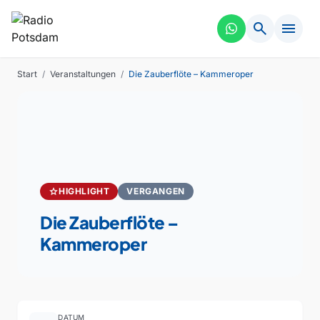
search
menu
Start
/
Veranstaltungen
/
Die Zauberflöte – Kammeroper
star
HIGHLIGHT
VERGANGEN
Die Zauberflöte –
Kammeroper
DATUM