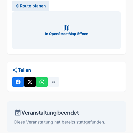
Route planen
directions
map
In OpenStreetMap öffnen
share
Teilen
link
event_busy
Veranstaltung beendet
Diese Veranstaltung hat bereits stattgefunden.