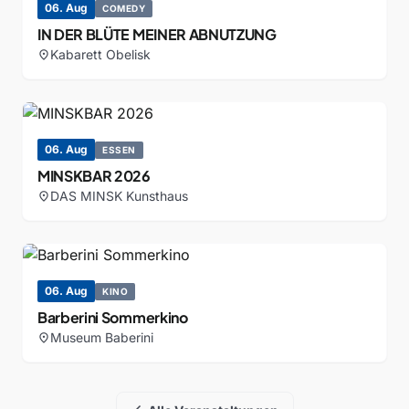
06. Aug
COMEDY
IN DER BLÜTE MEINER ABNUTZUNG
Kabarett Obelisk
location_on
06. Aug
ESSEN
MINSKBAR 2026
DAS MINSK Kunsthaus
location_on
06. Aug
KINO
Barberini Sommerkino
Museum Baberini
location_on