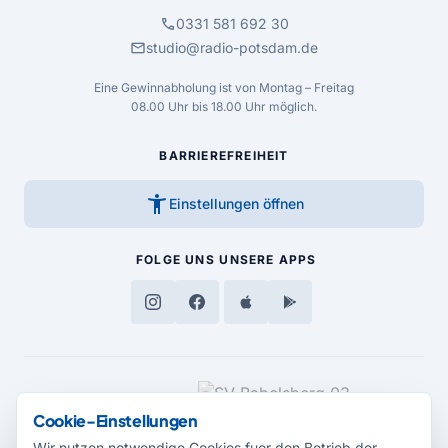
call
0331 581 692 30
mail
studio@radio-potsdam.de
Eine Gewinnabholung ist von Montag – Freitag
08.00 Uhr bis 18.00 Uhr möglich.
BARRIEREFREIHEIT
accessibility_new
Einstellungen öffnen
FOLGE UNS
UNSERE APPS
MEDIENPARTNER
Cookie-Einstellungen
Wir nutzen notwendige Cookies fuer den Betrieb der