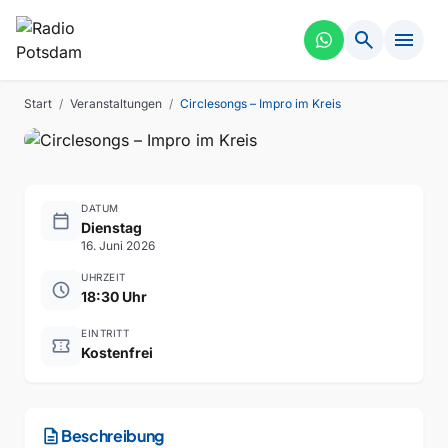
search
menu
INTERAKTIV
VERGANGEN
Circlesongs – Impro im Kreis
Start
/
Veranstaltungen
/
Circlesongs – Impro im Kreis
DATUM
calendar_today
Dienstag
16. Juni 2026
UHRZEIT
schedule
18:30 Uhr
EINTRITT
confirmation_number
Kostenfrei
description
Beschreibung