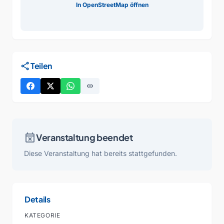
In OpenStreetMap öffnen
share
Teilen
link
event_busy
Veranstaltung beendet
Diese Veranstaltung hat bereits stattgefunden.
Details
KATEGORIE