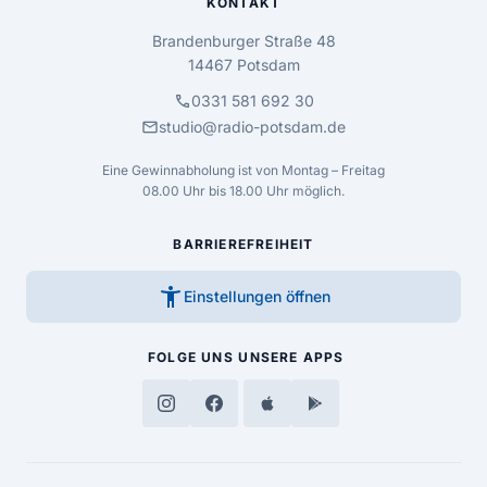
KONTAKT
Brandenburger Straße 48
14467 Potsdam
call
0331 581 692 30
mail
studio@radio-potsdam.de
Eine Gewinnabholung ist von Montag – Freitag
08.00 Uhr bis 18.00 Uhr möglich.
BARRIEREFREIHEIT
accessibility_new
Einstellungen öffnen
FOLGE UNS
UNSERE APPS