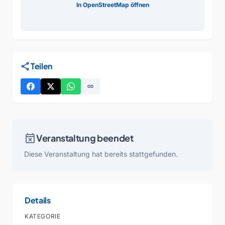
In OpenStreetMap öffnen
share
Teilen
link
event_busy
Veranstaltung beendet
Diese Veranstaltung hat bereits stattgefunden.
Details
KATEGORIE