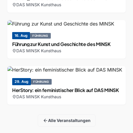
DAS MINSK Kunsthaus
location_on
16. Aug
FÜHRUNG
Führung zur Kunst und Geschichte des MINSK
DAS MINSK Kunsthaus
location_on
29. Aug
FÜHRUNG
HerStory: ein feministischer Blick auf DAS MINSK
DAS MINSK Kunsthaus
location_on
arrow_back
Alle Veranstaltungen