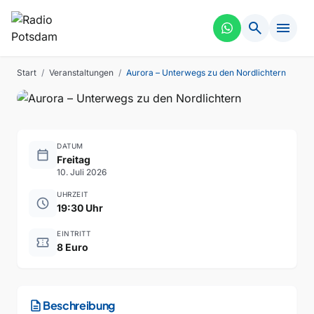
FÜHRUNG
VERGANGEN
search
menu
Aurora – Unterwegs zu den
Nordlichtern
Start
/
Veranstaltungen
/
Aurora – Unterwegs zu den Nordlichtern
DATUM
calendar_today
Freitag
10. Juli 2026
UHRZEIT
schedule
19:30 Uhr
EINTRITT
confirmation_number
8 Euro
description
Beschreibung