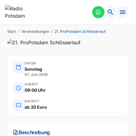
search
menu
SPORT
VERGANGEN
21. ProPotsdam Schlösserlauf
Start
/
Veranstaltungen
/
21. ProPotsdam Schlösserlauf
DATUM
calendar_today
Sonntag
07. Juni 2026
UHRZEIT
schedule
09:00 Uhr
EINTRITT
confirmation_number
ab 30 Euro
description
Beschreibung