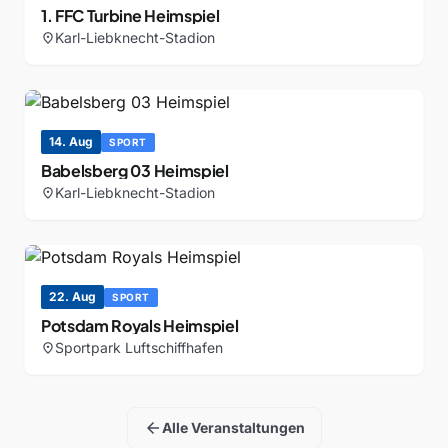
1. FFC Turbine Heimspiel
Karl-Liebknecht-Stadion
location_on
14. Aug
SPORT
Babelsberg 03 Heimspiel
Karl-Liebknecht-Stadion
location_on
22. Aug
SPORT
Potsdam Royals Heimspiel
Sportpark Luftschiffhafen
location_on
arrow_back
Alle Veranstaltungen