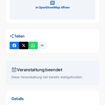
map
In OpenStreetMap öffnen
share
Teilen
link
event_busy
Veranstaltung beendet
Diese Veranstaltung hat bereits stattgefunden.
Details