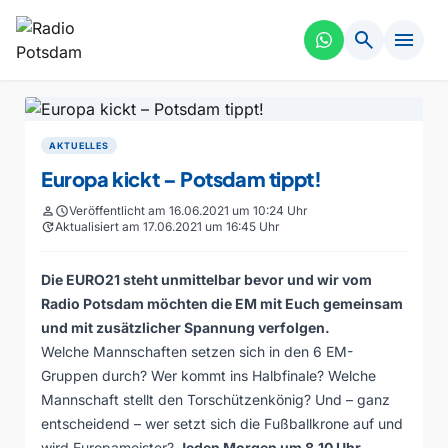
search
menu
AKTUELLES
Europa kickt – Potsdam tippt!
person
schedule
Veröffentlicht am 16.06.2021 um 10:24 Uhr
update
Aktualisiert am 17.06.2021 um 16:45 Uhr
Die EURO21 steht unmittelbar bevor und wir vom
Radio Potsdam möchten die EM mit Euch gemeinsam
und mit zusätzlicher Spannung verfolgen.
Welche Mannschaften setzen sich in den 6 EM-
Gruppen durch? Wer kommt ins Halbfinale? Welche
Mannschaft stellt den Torschützenkönig? Und – ganz
entscheidend – wer setzt sich die Fußballkrone auf und
wird Europameister?
Jeden Morgen um 8.10 Uhr