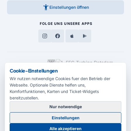
accessibility_new
Einstellungen öffnen
FOLGE UNS
UNSERE APPS
MEDIENPARTNER
Cookie-Einstellungen
Wir nutzen notwendige Cookies fuer den Betrieb der
Webseite. Optionale Dienste helfen uns,
Komfortfunktionen, Karten und Ticket-Widgets
bereitzustellen.
Nur notwendige
© 2026 Radio Potsdam. Webseite entwickelt durch die
Medienagentur
Einstellungen
Babelsberg
Barrierefreiheitserklärung
AGB
Datenschutz
Impressum
Alle akzeptieren