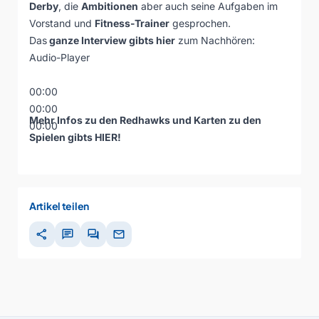
Derby
, die
Ambitionen
aber auch seine Aufgaben im
Vorstand und
Fitness-Trainer
gesprochen.
Das
ganze Interview gibts hier
zum Nachhören:
Audio-Player
00:00
00:00
Mehr Infos zu den Redhawks und Karten zu den
00:00
Spielen gibts
HIER
!
Artikel teilen
share
chat
forum
mail