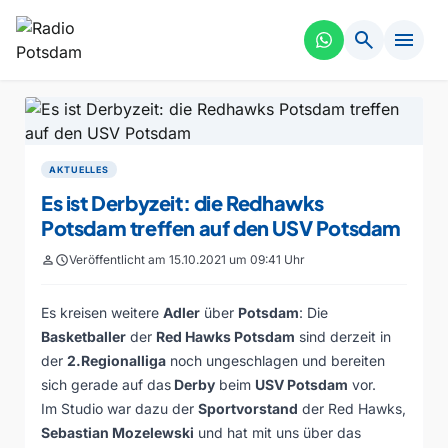
search
menu
AKTUELLES
Es ist Derbyzeit: die Redhawks
Potsdam treffen auf den USV Potsdam
person
schedule
Veröffentlicht am 15.10.2021 um 09:41 Uhr
Es kreisen weitere
Adler
über
Potsdam
: Die
Basketballer
der
Red Hawks Potsdam
sind derzeit in
der
2.Regionalliga
noch ungeschlagen und bereiten
sich gerade auf das
Derby
beim
USV Potsdam
vor.
Im Studio war dazu der
Sportvorstand
der Red Hawks,
Sebastian Mozelewski
und hat mit uns über das