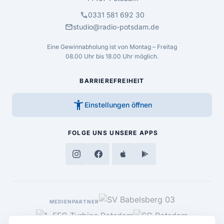
call
0331 581 692 30
mail
studio@radio-potsdam.de
Eine Gewinnabholung ist von Montag – Freitag
08.00 Uhr bis 18.00 Uhr möglich.
BARRIEREFREIHEIT
accessibility_new
Einstellungen öffnen
FOLGE UNS
UNSERE APPS
MEDIENPARTNER