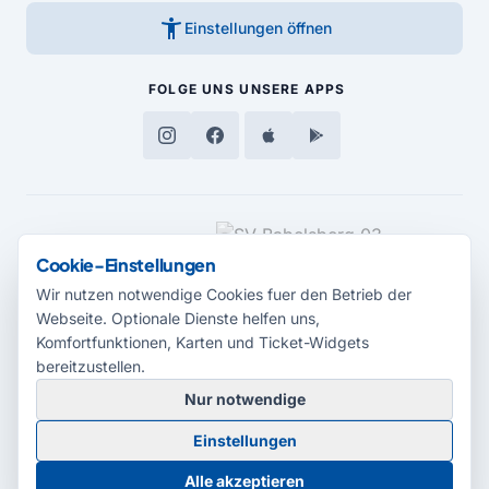
accessibility_new
Einstellungen öffnen
FOLGE UNS
UNSERE APPS
MEDIENPARTNER
Cookie-Einstellungen
Wir nutzen notwendige Cookies fuer den Betrieb der
Webseite. Optionale Dienste helfen uns,
Komfortfunktionen, Karten und Ticket-Widgets
bereitzustellen.
Nur notwendige
© 2026 Radio Potsdam. Webseite entwickelt durch die
Medienagentur
Einstellungen
Babelsberg
Barrierefreiheitserklärung
AGB
Datenschutz
Impressum
Alle akzeptieren