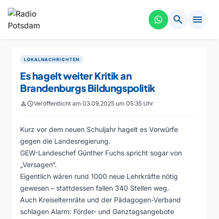
search
menu
LOKALNACHRICHTEN
Es hagelt weiter Kritik an
Brandenburgs Bildungspolitik
person
schedule
Veröffentlicht am 03.09.2025 um 05:35 Uhr
Kurz vor dem neuen Schuljahr hagelt es Vorwürfe
gegen die Landesregierung.
GEW-Landeschef Günther Fuchs spricht sogar von
„Versagen“.
Eigentlich wären rund 1000 neue Lehrkräfte nötig
gewesen – stattdessen fallen 340 Stellen weg.
Auch Kreiselternräte und der Pädagogen-Verband
schlagen Alarm: Förder- und Ganztagsangebote