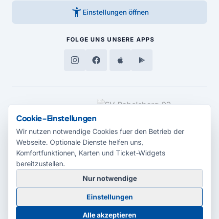
accessibility_new
Einstellungen öffnen
FOLGE UNS
UNSERE APPS
MEDIENPARTNER
Cookie-Einstellungen
Wir nutzen notwendige Cookies fuer den Betrieb der
Webseite. Optionale Dienste helfen uns,
Komfortfunktionen, Karten und Ticket-Widgets
bereitzustellen.
Nur notwendige
© 2026 Radio Potsdam. Webseite entwickelt durch die
Medienagentur
Einstellungen
Babelsberg
Barrierefreiheitserklärung
AGB
Datenschutz
Impressum
Alle akzeptieren