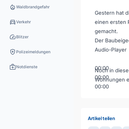
local_fire_department
Waldbrandgefahr
Gestern hat d
directions_car
einen ersten 
Verkehr
gemacht.
speed
Blitzer
Der Baubeigeo
Audio-Player
local_police
Polizeimeldungen
medical_services
Notdienste
00:00
Noch in diese
00:00
Wohnungen e
00:00
Pfeiltasten H
Artikel teilen