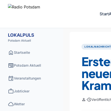
Start
A
LOKALPULS
Potsdam Aktuell
LOKALNACHRICH
home
Startseite
Erst
newspaper
Potsdam Aktuell
neuen
event
Veranstaltungen
Kram
work
Jobticker
person
schedule
Veröffentli
cloud
Wetter