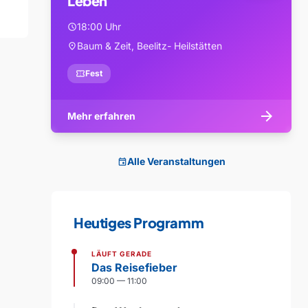
Leben
18:00 Uhr
schedule
Baum & Zeit, Beelitz- Heilstätten
location_on
confirmation_number
Fest
arrow_forward
Mehr erfahren
Alle Veranstaltungen
event
Heutiges Programm
LÄUFT GERADE
Das Reisefieber
09:00 — 11:00