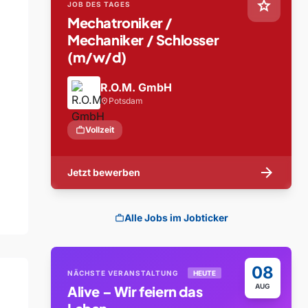
star
JOB DES TAGES
Mechatroniker /
Mechaniker / Schlosser
(m/w/d)
R.O.M. GmbH
Potsdam
location_on
work
Vollzeit
arrow_forward
Jetzt bewerben
Alle Jobs im Jobticker
work
08
NÄCHSTE VERANSTALTUNG
HEUTE
AUG
Alive – Wir feiern das