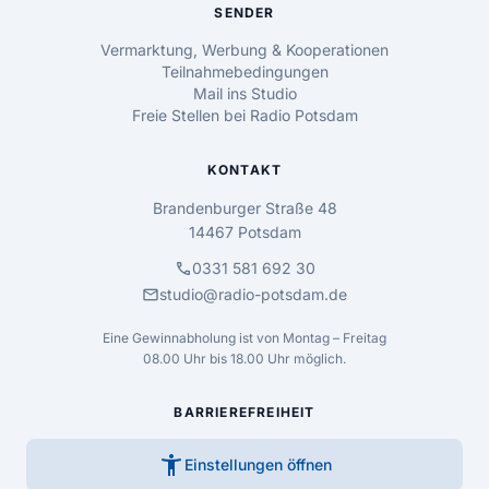
SENDER
Vermarktung, Werbung & Kooperationen
Teilnahmebedingungen
Mail ins Studio
Freie Stellen bei Radio Potsdam
KONTAKT
Brandenburger Straße 48
14467 Potsdam
call
0331 581 692 30
mail
studio@radio-potsdam.de
Eine Gewinnabholung ist von Montag – Freitag
08.00 Uhr bis 18.00 Uhr möglich.
BARRIEREFREIHEIT
accessibility_new
Einstellungen öffnen