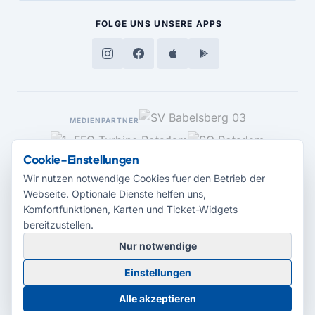
FOLGE UNS
UNSERE APPS
MEDIENPARTNER
Cookie-Einstellungen
Wir nutzen notwendige Cookies fuer den Betrieb der
Webseite. Optionale Dienste helfen uns,
Komfortfunktionen, Karten und Ticket-Widgets
bereitzustellen.
Nur notwendige
© 2026 Radio Potsdam. Webseite entwickelt durch die
Medienagentur
Einstellungen
Babelsberg
Barrierefreiheitserklärung
AGB
Datenschutz
Impressum
Alle akzeptieren
Cookie-Einstellungen