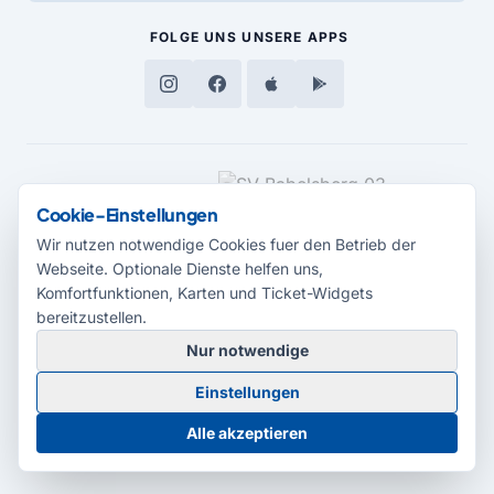
FOLGE UNS
UNSERE APPS
MEDIENPARTNER
Cookie-Einstellungen
Wir nutzen notwendige Cookies fuer den Betrieb der
Webseite. Optionale Dienste helfen uns,
Komfortfunktionen, Karten und Ticket-Widgets
bereitzustellen.
Nur notwendige
© 2026 Radio Potsdam. Webseite entwickelt durch die
Medienagentur
Einstellungen
Babelsberg
Barrierefreiheitserklärung
AGB
Datenschutz
Impressum
Alle akzeptieren
Cookie-Einstellungen