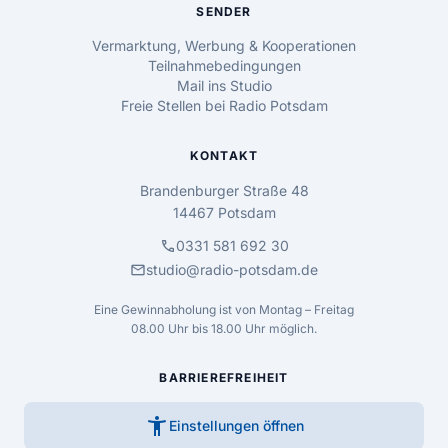
SENDER
Vermarktung, Werbung & Kooperationen
Teilnahmebedingungen
Mail ins Studio
Freie Stellen bei Radio Potsdam
KONTAKT
Brandenburger Straße 48
14467 Potsdam
call
0331 581 692 30
mail
studio@radio-potsdam.de
Eine Gewinnabholung ist von Montag – Freitag
08.00 Uhr bis 18.00 Uhr möglich.
BARRIEREFREIHEIT
accessibility_new
Einstellungen öffnen