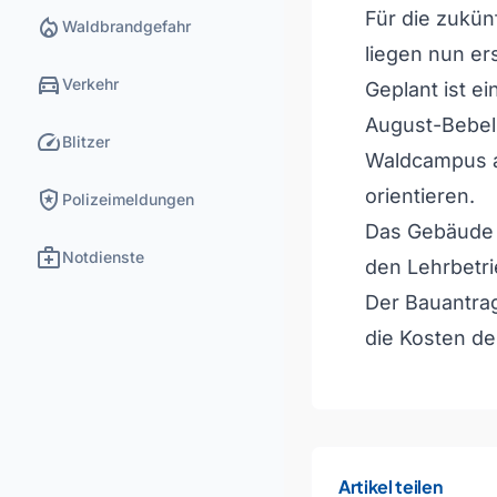
Für die zukün
local_fire_department
Waldbrandgefahr
liegen nun er
directions_car
Verkehr
Geplant ist e
August-Bebel-
speed
Blitzer
Waldcampus an
local_police
orientieren.
Polizeimeldungen
Das Gebäude 
medical_services
Notdienste
den Lehrbetr
Der Bauantrag
die Kosten de
Artikel teilen