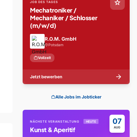
star
JOB DES TAGES
Mechatroniker /
Mechaniker / Schlosser
(m/w/d)
R.O.M. GmbH
Potsdam
location_on
work
Vollzeit
arrow_forward
Jetzt bewerben
Alle Jobs im Jobticker
work
07
NÄCHSTE VERANSTALTUNG
HEUTE
AUG
Kunst & Aperitif