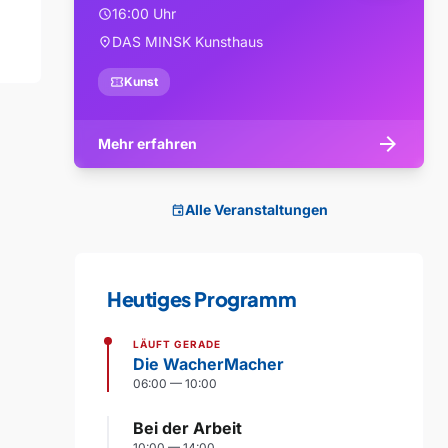
16:00 Uhr
schedule
DAS MINSK Kunsthaus
location_on
confirmation_number
Kunst
arrow_forward
Mehr erfahren
Alle Veranstaltungen
event
Heutiges Programm
LÄUFT GERADE
Die WacherMacher
06:00 — 10:00
Bei der Arbeit
10:00 — 14:00