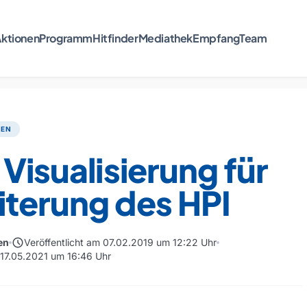
ktionen
Programm
Hitfinder
Mediathek
Empfang
Team
TEN
 Visualisierung für
iterung des HPI
schedule
en
Veröffentlicht am 07.02.2019 um 12:22 Uhr
m 17.05.2021 um 16:46 Uhr