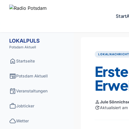
Start
A
LOKALPULS
Potsdam Aktuell
LOKALNACHRICH
home
Startseite
Erste
newspaper
Potsdam Aktuell
Erwe
event
Veranstaltungen
person
Jule Sönnichs
work
Jobticker
update
Aktualisiert a
cloud
Wetter