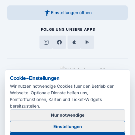
accessibility_new
Einstellungen öffnen
FOLGE UNS
UNSERE APPS
MEDIENPARTNER
Cookie-Einstellungen
Wir nutzen notwendige Cookies fuer den Betrieb der
Webseite. Optionale Dienste helfen uns,
Komfortfunktionen, Karten und Ticket-Widgets
bereitzustellen.
Nur notwendige
© 2026 Radio Potsdam. Webseite entwickelt durch die
Medienagentur
Einstellungen
Babelsberg
Barrierefreiheitserklärung
AGB
Datenschutz
Impressum