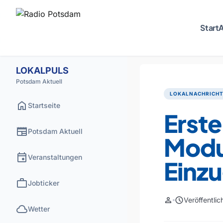
Start
A
LOKALPULS
Potsdam Aktuell
LOKALNACHRICH
home
Startseite
Erste
newspaper
Potsdam Aktuell
Modu
event
Veranstaltungen
Einzu
work
Jobticker
person
schedule
Veröffentli
cloud
Wetter