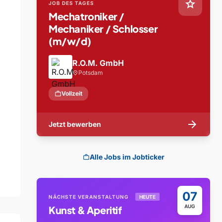
star
JOB DES TAGES
Mechatroniker /
Mechaniker / Schlosser
(m/w/d)
R.O.M. GmbH
Potsdam
location_on
work
Vollzeit
arrow_forward
Jetzt bewerben
Alle Jobs im Jobticker
work
07
NÄCHSTE VERANSTALTUNG
HEUTE
AUG
Kunst & Aperitif