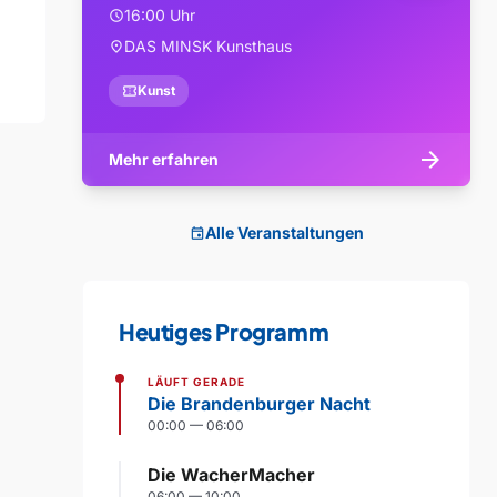
16:00 Uhr
schedule
DAS MINSK Kunsthaus
location_on
confirmation_number
Kunst
arrow_forward
Mehr erfahren
Alle Veranstaltungen
event
Heutiges Programm
LÄUFT GERADE
Die Brandenburger Nacht
00:00 — 06:00
Die WacherMacher
06:00 — 10:00