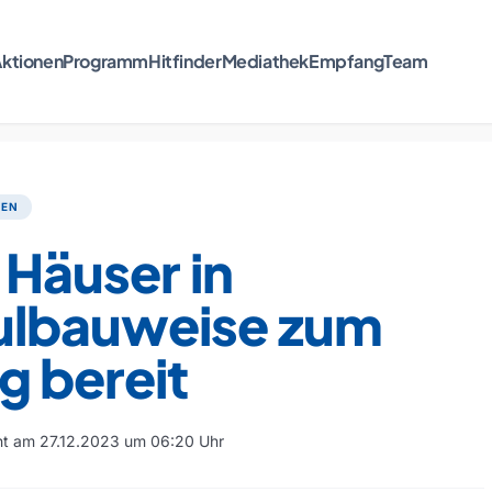
ktionen
Programm
Hitfinder
Mediathek
Empfang
Team
TEN
 Häuser in
lbauweise zum
g bereit
cht am 27.12.2023 um 06:20 Uhr