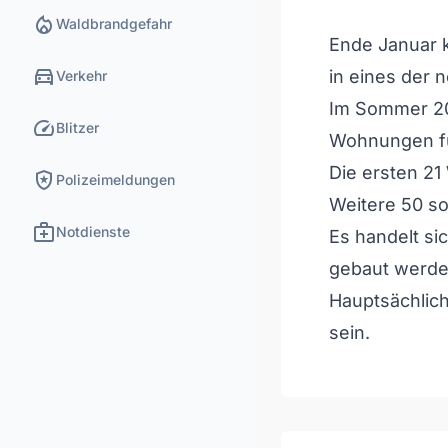
local_fire_department
Waldbrandgefahr
Ende Januar 
directions_car
in eines der 
Verkehr
Im Sommer 20
speed
Blitzer
Wohnungen für
Die ersten 2
local_police
Polizeimeldungen
Weitere 50 so
medical_services
Notdienste
Es handelt si
gebaut werde
Hauptsächlich
sein.