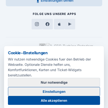
accessibility_new
Einstellungen öffnen
FOLGE UNS
UNSERE APPS
MEDIENPARTNER
Cookie-Einstellungen
Wir nutzen notwendige Cookies fuer den Betrieb der
Webseite. Optionale Dienste helfen uns,
Komfortfunktionen, Karten und Ticket-Widgets
bereitzustellen.
Nur notwendige
© 2026 Radio Potsdam. Webseite entwickelt durch die
Medienagentur
Einstellungen
Babelsberg
Barrierefreiheitserklärung
AGB
Datenschutz
Impressum
Alle akzeptieren
Cookie-Einstellungen