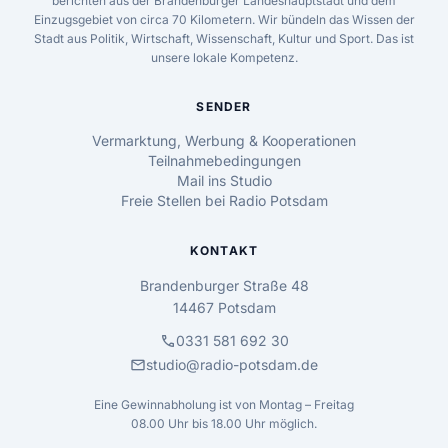
berichten aus der Brandenburger Landeshauptstadt und dem
Einzugsgebiet von circa 70 Kilometern. Wir bündeln das Wissen der
Stadt aus Politik, Wirtschaft, Wissenschaft, Kultur und Sport. Das ist
unsere lokale Kompetenz.
SENDER
Vermarktung, Werbung & Kooperationen
Teilnahmebedingungen
Mail ins Studio
Freie Stellen bei Radio Potsdam
KONTAKT
Brandenburger Straße 48
14467 Potsdam
call
0331 581 692 30
mail
studio@radio-potsdam.de
Eine Gewinnabholung ist von Montag – Freitag
08.00 Uhr bis 18.00 Uhr möglich.