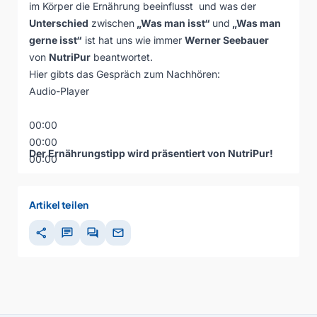
im Körper die Ernährung beeinflusst und was der
Unterschied
zwischen
„Was man isst“
und
„Was man
gerne isst“
ist hat uns wie immer
Werner Seebauer
von
NutriPur
beantwortet.
Hier gibts das Gespräch zum Nachhören:
Audio-Player
00:00
00:00
Der Ernährungstipp wird präsentiert von NutriPur!
00:00
Artikel teilen
share
chat
forum
mail