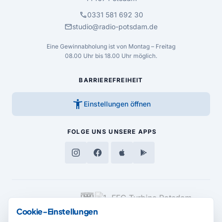
call
0331 581 692 30
mail
studio@radio-potsdam.de
Eine Gewinnabholung ist von Montag – Freitag
08.00 Uhr bis 18.00 Uhr möglich.
BARRIEREFREIHEIT
accessibility_new
Einstellungen öffnen
FOLGE UNS
UNSERE APPS
MEDIENPARTNER
Cookie-Einstellungen