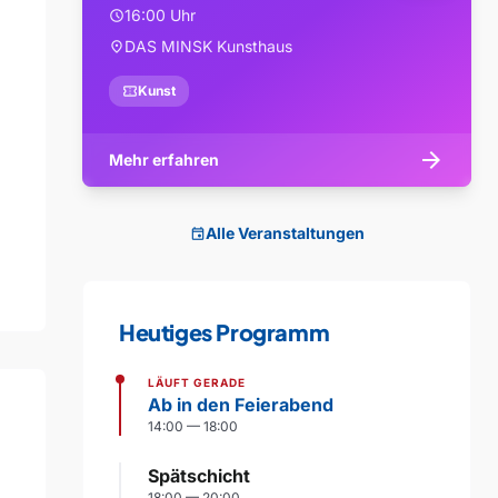
16:00 Uhr
schedule
DAS MINSK Kunsthaus
location_on
confirmation_number
Kunst
arrow_forward
Mehr erfahren
Alle Veranstaltungen
event
Heutiges Programm
LÄUFT GERADE
Ab in den Feierabend
14:00 — 18:00
Spätschicht
18:00 — 20:00