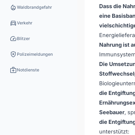
local_fire_department
Dass die Nahr
Waldbrandgefahr
eine Basisban
directions_car
Verkehr
vielschichti
Energieliefer
speed
Blitzer
Nahrung ist a
local_police
Immunsystem 
Polizeimeldungen
Die Umsetzung
medical_services
Notdienste
Stoffwechsel
Biologieunter
die Entgiftun
Ernährungsex
Seebauer
, sp
die Entgiftung
unterstützt: