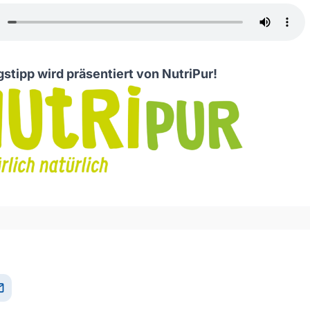
stipp wird präsentiert von
NutriPur
!
il