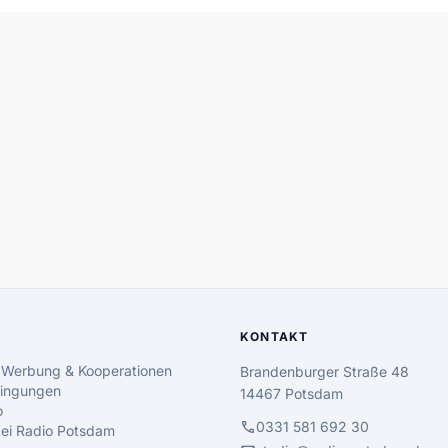
KONTAKT
 Werbung & Kooperationen
Brandenburger Straße 48
ingungen
14467 Potsdam
o
call
0331 581 692 30
 bei Radio Potsdam