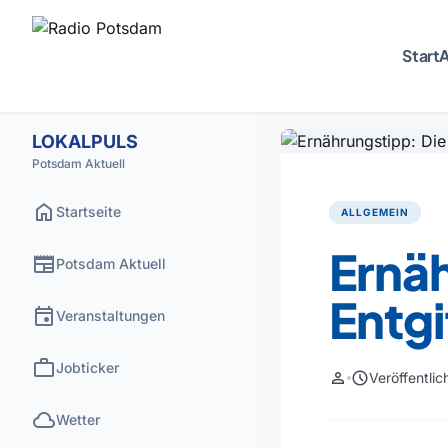
Start
A
LOKALPULS
Potsdam Aktuell
home
Startseite
ALLGEMEIN
Ernäh
newspaper
Potsdam Aktuell
Entg
event
Veranstaltungen
work
Jobticker
person
schedule
Veröffentli
cloud
Wetter