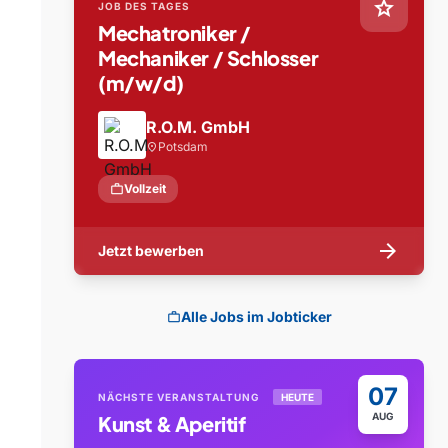
star
JOB DES TAGES
Mechatroniker /
Mechaniker / Schlosser
(m/w/d)
R.O.M. GmbH
Potsdam
location_on
work
Vollzeit
arrow_forward
Jetzt bewerben
Alle Jobs im Jobticker
work
07
NÄCHSTE VERANSTALTUNG
HEUTE
AUG
Kunst & Aperitif