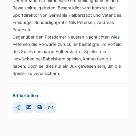
Der Verband hat mittlerweile um Stellungnahmen und
Beweismittel gebeten. Beschuldigt wird konkret der
Sportdirektor von Germania Halberstadt und Vater des
Freiburger Bundesligaprofis Nils Petersen, Andreas
Petersen.
Gegenüber den Potsdamer Neusten Nachrichten wies
Petersen die Vorwürfe zurück. Er bestätigte, im Vorfeld
des Spiels ehemalige Halberstädter Spieler, die
inzwischen bei Babelsberg spielen, kontaktiert zu
haben. Doch sei dies nur ein Jux gewesen sein, um die
Spieler zu verunsichern.
Artikel teilen
share
chat
forum
mail