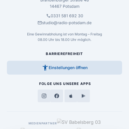
14467 Potsdam
call
0331 581 692 30
mail
studio@radio-potsdam.de
Eine Gewinnabholung ist von Montag – Freitag
08.00 Uhr bis 18.00 Uhr möglich.
BARRIEREFREIHEIT
accessibility_new
Einstellungen öffnen
FOLGE UNS
UNSERE APPS
MEDIENPARTNER