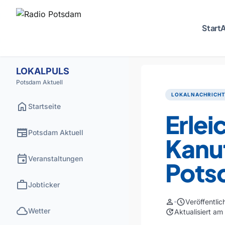
Start
A
LOKALPULS
Potsdam Aktuell
LOKALNACHRICH
home
Startseite
Erlei
newspaper
Potsdam Aktuell
Kanu
event
Veranstaltungen
Pots
work
Jobticker
person
schedule
Veröffentli
cloud
Wetter
update
Aktualisiert a