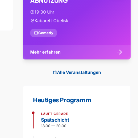
ABNUTZUNG
19:30 Uhr
schedule
Kabarett Obelisk
location_on
confirmation_number
Comedy
arrow_forward
Mehr erfahren
Alle Veranstaltungen
event
Heutiges Programm
LÄUFT GERADE
Spätschicht
18:00 — 20:00