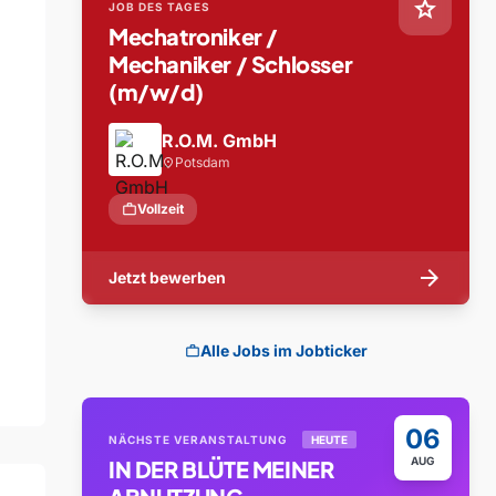
star
JOB DES TAGES
Mechatroniker /
Mechaniker / Schlosser
(m/w/d)
R.O.M. GmbH
Potsdam
location_on
work
Vollzeit
arrow_forward
Jetzt bewerben
Alle Jobs im Jobticker
work
06
NÄCHSTE VERANSTALTUNG
HEUTE
AUG
IN DER BLÜTE MEINER