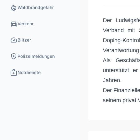
local_fire_department
Waldbrandgefahr
Der Ludwigsf
directions_car
Verkehr
Verband mit 
speed
Blitzer
Doping-Kontr
Verantwortung 
local_police
Polizeimeldungen
Als Geschäft
unterstützt e
medical_services
Notdienste
Jahren.
Der Finanziell
seinem privat