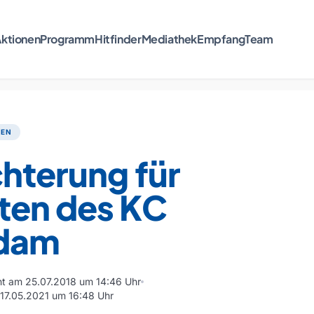
ktionen
Programm
Hitfinder
Mediathek
Empfang
Team
TEN
chterung für
ten des KC
dam
cht am 25.07.2018 um 14:46 Uhr
m 17.05.2021 um 16:48 Uhr