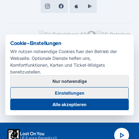
MEDIENPARTNER
Cookie-Einstellungen
Wir nutzen notwendige Cookies fuer den Betrieb der
Webseite. Optionale Dienste helfen uns,
Komfortfunktionen, Karten und Ticket-Widgets
bereitzustellen.
Nur notwendige
© 2026 Radio Potsdam. Webseite entwickelt durch die
Medienagentur
Einstellungen
Babelsberg
Barrierefreiheitserklärung
AGB
Datenschutz
Impressum
Alle akzeptieren
Cookie-Einstellungen
play_arrow
Lost On You
LP (Laura Pergolizzi)