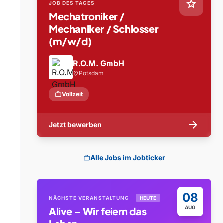
star
JOB DES TAGES
Mechatroniker /
Mechaniker / Schlosser
(m/w/d)
R.O.M. GmbH
Potsdam
location_on
work
Vollzeit
arrow_forward
Jetzt bewerben
Alle Jobs im Jobticker
work
08
NÄCHSTE VERANSTALTUNG
HEUTE
AUG
Alive – Wir feiern das