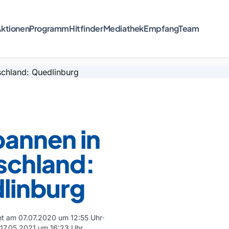
ktionen
Programm
Hitfinder
Mediathek
Empfang
Team
pannen in
schland:
linburg
cht am 07.07.2020 um 12:55 Uhr
m 17.05.2021 um 16:23 Uhr