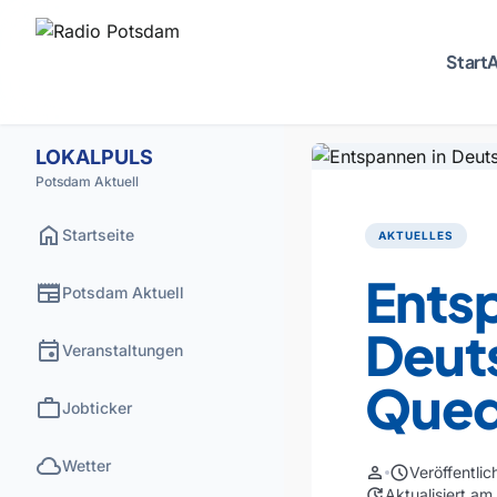
Start
A
LOKALPULS
Potsdam Aktuell
home
Startseite
AKTUELLES
Ents
newspaper
Potsdam Aktuell
Deut
event
Veranstaltungen
Qued
work
Jobticker
cloud
Wetter
person
schedule
Veröffentli
update
Aktualisiert a