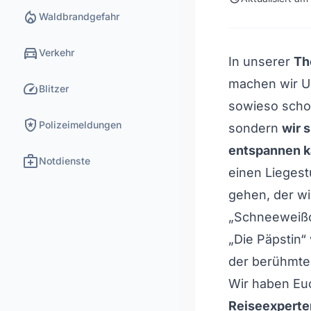
local_fire_department
Waldbrandgefahr
directions_car
Verkehr
In unserer
Th
machen wir Ur
speed
Blitzer
sowieso schon
local_police
Polizeimeldungen
sondern
wir 
entspannen 
medical_services
Notdienste
einen Liegest
gehen, der wi
„Schneeweißc
„Die Päpstin“
der berühmt
Wir haben Eu
Reiseexperte