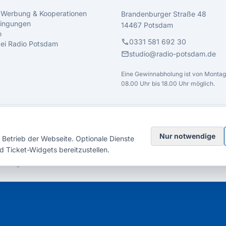
 Werbung & Kooperationen
Brandenburger Straße 48
ingungen
14467 Potsdam
o
call
0331 581 692 30
 bei Radio Potsdam
mail
studio@radio-potsdam.de
Eine Gewinnabholung ist von Montag 
08.00 Uhr bis 18.00 Uhr möglich.
Nur notwendige
Betrieb der Webseite. Optionale Dienste
d Ticket-Widgets bereitzustellen.
elsberg