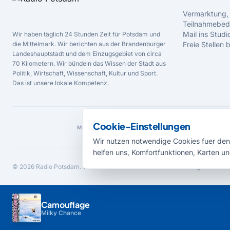
Vermarktung,
Teilnahmebed
Mail ins Studi
Wir haben täglich 24 Stunden Zeit für Potsdam und
die Mittelmark. Wir berichten aus der Brandenburger
Freie Stellen
Landeshauptstadt und dem Einzugsgebiet von circa
70 Kilometern. Wir bündeln das Wissen der Stadt aus
Politik, Wirtschaft, Wissenschaft, Kultur und Sport.
Das ist unsere lokale Kompetenz.
Cookie-Einstellungen
MEDIENPARTNER
Wir nutzen notwendige Cookies fuer den 
helfen uns, Komfortfunktionen, Karten un
© 2026 Radio Potsdam. Webseite entwickelt durch die
Medienagentur Bab
Camouflage
Milky Chance