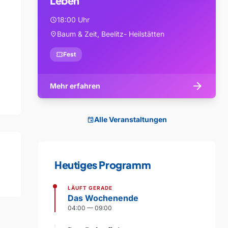
Leben
18:00 Uhr
schedule
Baum & Zeit, Beelitz- Heilstätten
location_on
confirmation_number
Fest
arrow_forward
Mehr erfahren
Alle Veranstaltungen
event
Heutiges Programm
LÄUFT GERADE
Das Wochenende
04:00 — 09:00