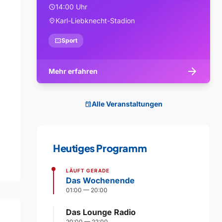
14:00 Uhr
schedule
Karl-Liebknecht-Stadion
location_on
confirmation_number
Sport
arrow_forward
Mehr erfahren
Alle Veranstaltungen
event
Heutiges Programm
LÄUFT GERADE
Das Wochenende
01:00 — 20:00
Das Lounge Radio
20:00 — 22:00