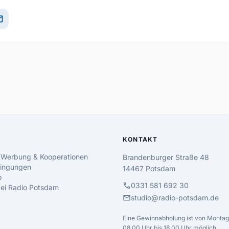
il
KONTAKT
 Werbung & Kooperationen
Brandenburger Straße 48
ingungen
14467 Potsdam
o
call
0331 581 692 30
 bei Radio Potsdam
mail
studio@radio-potsdam.de
Eine Gewinnabholung ist von Montag 
08.00 Uhr bis 18.00 Uhr möglich.