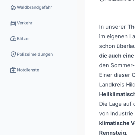
local_fire_department
Waldbrandgefahr
directions_car
Verkehr
In unserer
Th
im eigenen La
speed
Blitzer
schon überla
local_police
Polizeimeldungen
die auch eine
den Sommer-U
medical_services
Notdienste
Einer dieser O
Landkreis Hil
Heilklimatisc
Die Lage auf
von Industri
klimatische V
Rennsteig
.