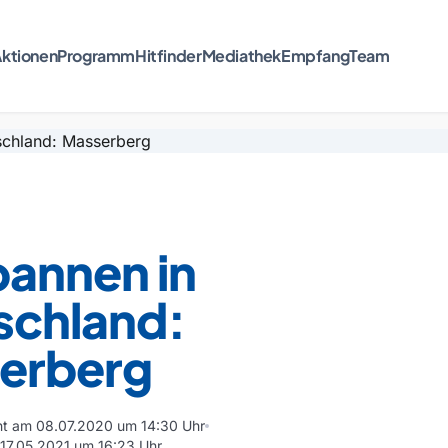
ktionen
Programm
Hitfinder
Mediathek
Empfang
Team
pannen in
schland:
erberg
cht am 08.07.2020 um 14:30 Uhr
m 17.05.2021 um 16:23 Uhr