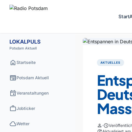
Start
A
LOKALPULS
Potsdam Aktuell
home
Startseite
AKTUELLES
Ents
newspaper
Potsdam Aktuell
Deut
event
Veranstaltungen
Mass
work
Jobticker
cloud
Wetter
person
schedule
Veröffentli
update
Aktualisiert a