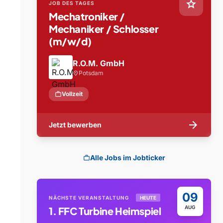
star
JOB DES TAGES
Mechatroniker /
Mechaniker / Schlosser
(m/w/d)
R.O.M. GmbH
Potsdam
location_on
work
Vollzeit
arrow_forward
Jetzt bewerben
Alle Jobs im Jobticker
work
09
NÄCHSTE VERANSTALTUNG
HEUTE
AUG
1. FFC Turbine Heimspiel