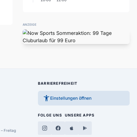
ANZEIGE
BARRIEREFREIHEIT
accessibility_new
Einstellungen öffnen
FOLGE UNS
UNSERE APPS
– Freitag