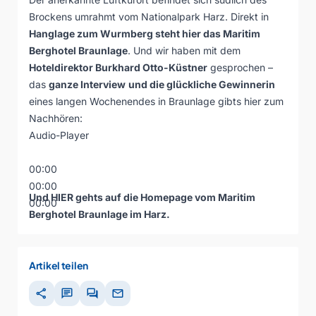
Brockens umrahmt vom Nationalpark Harz. Direkt in
Hanglage zum Wurmberg steht hier das Maritim
Berghotel Braunlage
. Und wir haben mit dem
Hoteldirektor Burkhard Otto-Küstner
gesprochen –
das
ganze Interview
und die glückliche Gewinnerin
eines langen Wochenendes in Braunlage gibts hier zum
Nachhören:
Audio-Player
00:00
00:00
Und
HIER
gehts auf die Homepage vom Maritim
00:00
Berghotel Braunlage im Harz.
Artikel teilen
share
chat
forum
mail