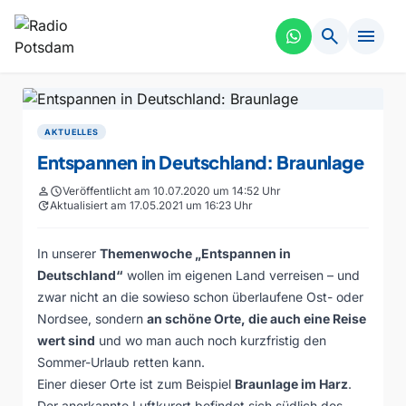
search
menu
AKTUELLES
Entspannen in Deutschland: Braunlage
person
schedule
Veröffentlicht am 10.07.2020 um 14:52 Uhr
update
Aktualisiert am 17.05.2021 um 16:23 Uhr
In unserer
Themenwoche „Entspannen in
Deutschland“
wollen im eigenen Land verreisen – und
zwar nicht an die sowieso schon überlaufene Ost- oder
Nordsee, sondern
an schöne Orte, die auch eine Reise
wert sind
und wo man auch noch kurzfristig den
Sommer-Urlaub retten kann.
Einer dieser Orte ist zum Beispiel
Braunlage im Harz
.
Der anerkannte Luftkurort befindet sich südlich des