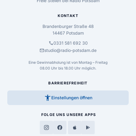
Freie Stellen bei Radio Potsdam
KONTAKT
Brandenburger Straße 48
14467 Potsdam
call
0331 581 692 30
mail
studio@radio-potsdam.de
Eine Gewinnabholung ist von Montag – Freitag
08.00 Uhr bis 18.00 Uhr möglich.
BARRIEREFREIHEIT
accessibility_new
Einstellungen öffnen
FOLGE UNS
UNSERE APPS