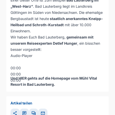
Einer dieser Orte ist zum Beispiel
Bad Lauterberg im
„West-Harz“
. Bad Lauterberg liegt im Landkreis
Göttingen im Süden von Niedersachsen. Die ehemalige
Bergbaustadt ist heute
staatlich anerkanntes Kneipp-
Heilbad und Schroth-Kurstadt
mit über 10.000
Einwohnern.
Wir haben Euch Bad Lauterberg,
gemeinsam mit
unserem Reiseexperten Detlef Hunger
, ein bisschen
besser vorgestellt:
Audio-Player
00:00
00:00
Und
HIER
gehts auf die Homepage vom Mühl Vital
00:00
Resort in Bad Lauterberg.
Artikel teilen
share
chat
forum
mail