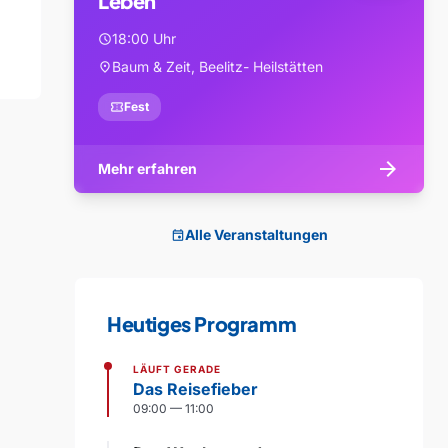
Leben
18:00 Uhr
schedule
Baum & Zeit, Beelitz- Heilstätten
location_on
confirmation_number
Fest
arrow_forward
Mehr erfahren
Alle Veranstaltungen
event
Heutiges Programm
LÄUFT GERADE
Das Reisefieber
09:00 — 11:00