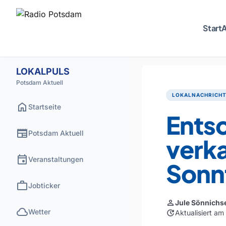
Start
A
LOKALPULS
Potsdam Aktuell
LOKALNACHRICH
home
Startseite
Ents
newspaper
Potsdam Aktuell
verk
event
Veranstaltungen
Sonn
work
Jobticker
person
Jule Sönnichs
cloud
Wetter
update
Aktualisiert a