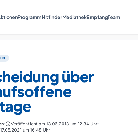
ktionen
Programm
Hitfinder
Mediathek
Empfang
Team
TEN
cheidung über
aufsoffene
tage
schedule
en
Veröffentlicht am 13.06.2018 um 12:34 Uhr
m 17.05.2021 um 16:48 Uhr