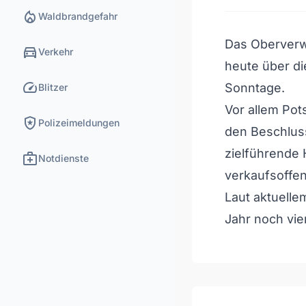
local_fire_department
Waldbrandgefahr
Das Oberverw
directions_car
Verkehr
heute über di
speed
Sonntage.
Blitzer
Vor allem Pot
local_police
Polizeimeldungen
den Beschluss
zielführende 
medical_services
Notdienste
verkaufsoffe
Laut aktuelle
Jahr noch vie