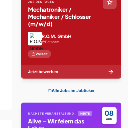
star
JOB DES TAGES
Mechatroniker /
Mechaniker / Schlosser
(m/w/d)
R.O.M. GmbH
Potsdam
location_on
work
Vollzeit
arrow_forward
Jetzt bewerben
Alle Jobs im Jobticker
work
08
NÄCHSTE VERANSTALTUNG
HEUTE
AUG
Alive – Wir feiern das