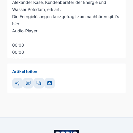
Alexander Kase, Kundenberater der Energie und
Wasser Potsdam, erklärt.
Die Energielösungen kurzgefragt zum nachhören gibt’s
hier:
Audio-Player
00:00
00:00
00:00
Artikel teilen
share
chat
forum
mail