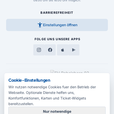
08.00 Uhr bis 18.00 Uhr möglich.
BARRIEREFREIHEIT
accessibility_new
Einstellungen öffnen
FOLGE UNS
UNSERE APPS
MEDIENPARTNER
Cookie-Einstellungen
Wir nutzen notwendige Cookies fuer den Betrieb der
Webseite. Optionale Dienste helfen uns,
Komfortfunktionen, Karten und Ticket-Widgets
bereitzustellen.
Nur notwendige