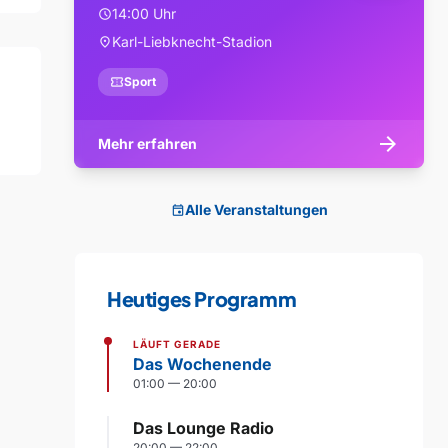
14:00 Uhr
schedule
Karl-Liebknecht-Stadion
location_on
confirmation_number
Sport
arrow_forward
Mehr erfahren
Alle Veranstaltungen
event
Heutiges Programm
LÄUFT GERADE
Das Wochenende
01:00 — 20:00
Das Lounge Radio
20:00 — 22:00