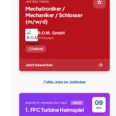
star
JOB DES TAGES
Mechatroniker /
Mechaniker / Schlosser
(m/w/d)
R.O.M. GmbH
Potsdam
location_on
work
Vollzeit
arrow_forward
Jetzt bewerben
Alle Jobs im Jobticker
work
09
NÄCHSTE VERANSTALTUNG
HEUTE
AUG
1. FFC Turbine Heimspiel