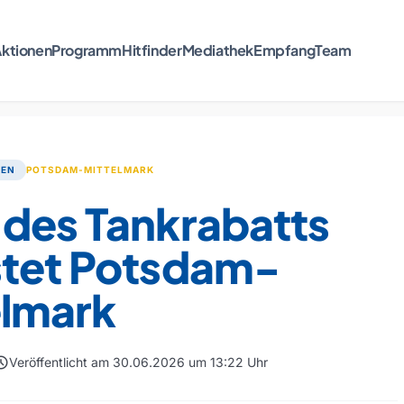
ktionen
Programm
Hitfinder
Mediathek
Empfang
Team
TEN
POTSDAM-MITTELMARK
 des Tankrabatts
stet Potsdam-
elmark
edule
Veröffentlicht am 30.06.2026 um 13:22 Uhr