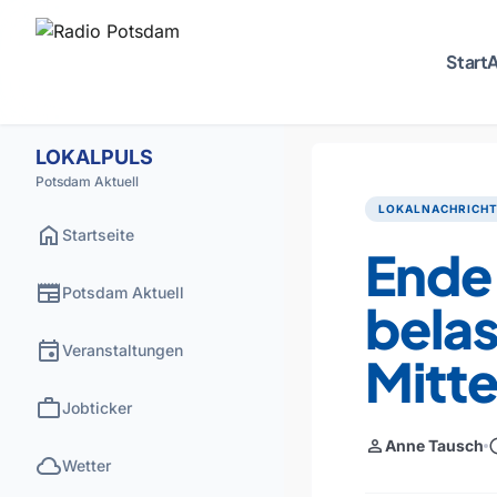
Start
A
LOKALPULS
Potsdam Aktuell
LOKALNACHRICH
home
Startseite
Ende
newspaper
Potsdam Aktuell
bela
event
Veranstaltungen
Mitt
work
Jobticker
person
sch
Anne Tausch
cloud
Wetter