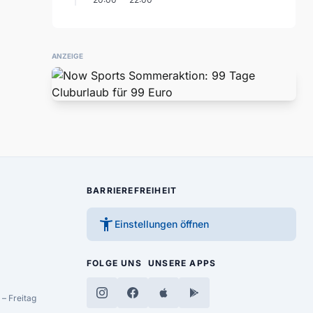
ANZEIGE
BARRIEREFREIHEIT
accessibility_new
Einstellungen öffnen
FOLGE UNS
UNSERE APPS
– Freitag