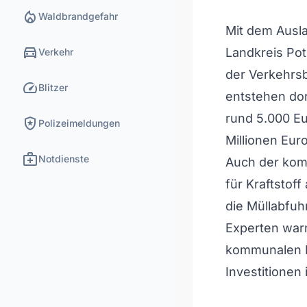
local_fire_department
Waldbrandgefahr
Mit dem Ausla
directions_car
Landkreis Pot
Verkehr
der Verkehrs
speed
Blitzer
entstehen do
rund 5.000 Eu
local_police
Polizeimeldungen
Millionen Euro
medical_services
Notdienste
Auch der kom
für Kraftstof
die Müllabfuh
Experten warn
kommunalen Ha
Investitionen