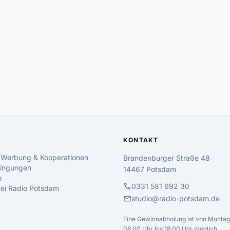
KONTAKT
 Werbung & Kooperationen
Brandenburger Straße 48
ingungen
14467 Potsdam
o
call
0331 581 692 30
 bei Radio Potsdam
mail
studio@radio-potsdam.de
Eine Gewinnabholung ist von Montag 
08.00 Uhr bis 18.00 Uhr möglich.