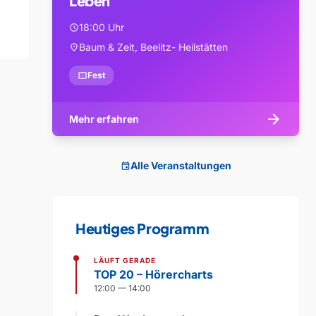
Leben
18:00 Uhr
schedule
Baum & Zeit, Beelitz- Heilstätten
location_on
confirmation_number
Fest
arrow_forward
Mehr erfahren
Alle Veranstaltungen
event
Heutiges Programm
LÄUFT GERADE
TOP 20 – Hörercharts
12:00 — 14:00