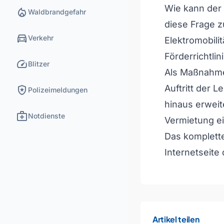
Wie kann der
local_fire_department
Waldbrandgefahr
diese Frage z
directions_car
Verkehr
Elektromobili
Förderrichtli
speed
Blitzer
Als Maßnahmen
local_police
Auftritt der 
Polizeimeldungen
hinaus erweit
medical_services
Notdienste
Vermietung e
Das komplette
Internetseite
Artikel teilen