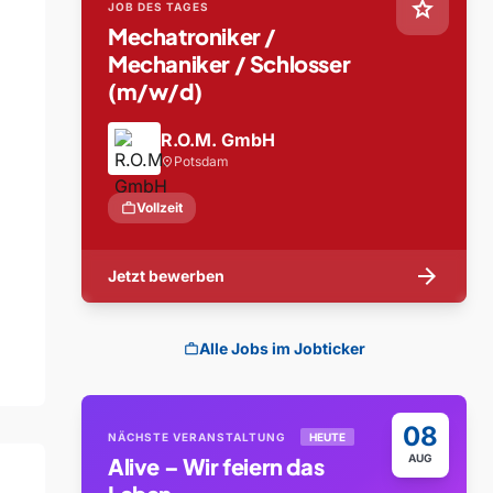
star
JOB DES TAGES
Mechatroniker /
Mechaniker / Schlosser
(m/w/d)
R.O.M. GmbH
Potsdam
location_on
work
Vollzeit
arrow_forward
Jetzt bewerben
Alle Jobs im Jobticker
work
08
NÄCHSTE VERANSTALTUNG
HEUTE
AUG
Alive – Wir feiern das