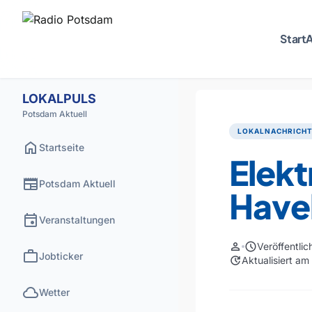
Start
A
LOKALPULS
Potsdam Aktuell
LOKALNACHRICH
home
Startseite
Elek
newspaper
Potsdam Aktuell
Have
event
Veranstaltungen
person
schedule
Veröffentli
work
Jobticker
update
Aktualisiert a
cloud
Wetter