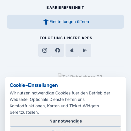
BARRIEREFREIHEIT
accessibility_new
Einstellungen öffnen
FOLGE UNS
UNSERE APPS
MEDIENPARTNER
Cookie-Einstellungen
Wir nutzen notwendige Cookies fuer den Betrieb der
Webseite. Optionale Dienste helfen uns,
Komfortfunktionen, Karten und Ticket-Widgets
bereitzustellen.
Nur notwendige
© 2026 Radio Potsdam. Webseite entwickelt durch die
Medienagentur