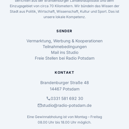
berichten aus der Brandenburger Landeshauptstadt und dem
Einzugsgebiet von circa 70 Kilometern. Wir bündeln das Wissen der
Stadt aus Politik, Wirtschaft, Wissenschaft, Kultur und Sport. Das ist
unsere lokale Kompetenz.
SENDER
Vermarktung, Werbung & Kooperationen
Teilnahmebedingungen
Mail ins Studio
Freie Stellen bei Radio Potsdam
KONTAKT
Brandenburger Straße 48
14467 Potsdam
call
0331 581 692 30
mail
studio@radio-potsdam.de
Eine Gewinnabholung ist von Montag – Freitag
08.00 Uhr bis 18.00 Uhr möglich.