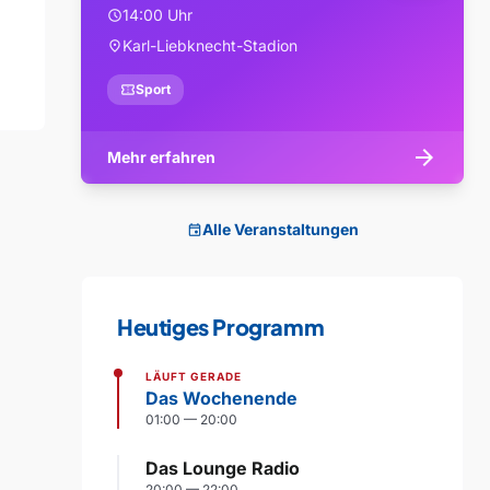
14:00 Uhr
schedule
Karl-Liebknecht-Stadion
location_on
confirmation_number
Sport
arrow_forward
Mehr erfahren
Alle Veranstaltungen
event
Heutiges Programm
LÄUFT GERADE
Das Wochenende
01:00 — 20:00
Das Lounge Radio
20:00 — 22:00