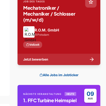
star
JOB DES TAGES
Mechatroniker /
Mechaniker / Schlosser
(m/w/d)
R.O.M. GmbH
Potsdam
location_on
work
Vollzeit
arrow_forward
Jetzt bewerben
Alle Jobs im Jobticker
work
09
NÄCHSTE VERANSTALTUNG
HEUTE
AUG
1. FFC Turbine Heimspiel