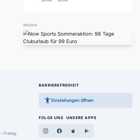
ANZEIGE
BARRIEREFREIHEIT
accessibility_new
Einstellungen öffnen
FOLGE UNS
UNSERE APPS
– Freitag