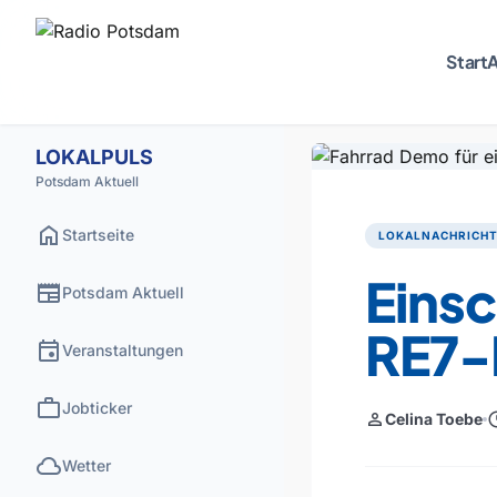
Start
A
LOKALPULS
Potsdam Aktuell
home
Startseite
LOKALNACHRICH
Eins
newspaper
Potsdam Aktuell
RE7-
event
Veranstaltungen
work
Jobticker
person
sche
Celina Toebe
cloud
Wetter