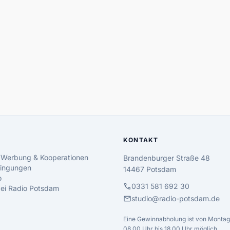
KONTAKT
 Werbung & Kooperationen
Brandenburger Straße 48
ingungen
14467 Potsdam
o
call
0331 581 692 30
 bei Radio Potsdam
mail
studio@radio-potsdam.de
Eine Gewinnabholung ist von Montag 
08.00 Uhr bis 18.00 Uhr möglich.