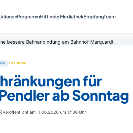
ktionen
Programm
Hitfinder
Mediathek
Empfang
Team
TEN
POTSDAM
chränkungen für
Pendler ab Sonntag
dule
Veröffentlicht am 11.06.2026 um 17:00 Uhr