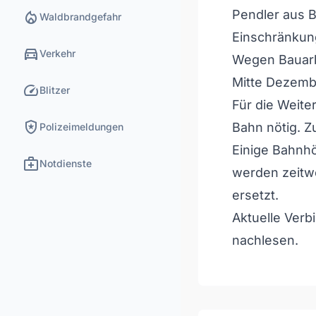
local_fire_department
Pendler aus B
Waldbrandgefahr
Einschränkung
directions_car
Verkehr
Wegen Bauarbe
Mitte Dezembe
speed
Blitzer
Für die Weiter
local_police
Bahn nötig. Z
Polizeimeldungen
Einige Bahnhö
medical_services
Notdienste
werden zeitw
ersetzt.
Aktuelle Verb
nachlesen.