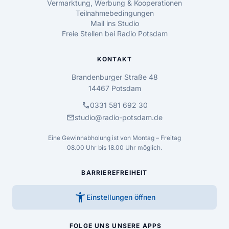
Vermarktung, Werbung & Kooperationen
Teilnahmebedingungen
Mail ins Studio
Freie Stellen bei Radio Potsdam
KONTAKT
Brandenburger Straße 48
14467 Potsdam
call
0331 581 692 30
mail
studio@radio-potsdam.de
Eine Gewinnabholung ist von Montag – Freitag
08.00 Uhr bis 18.00 Uhr möglich.
BARRIEREFREIHEIT
accessibility_new
Einstellungen öffnen
FOLGE UNS
UNSERE APPS