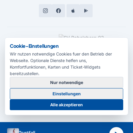
MEDIENPARTNER
Cookie-Einstellungen
Wir nutzen notwendige Cookies fuer den Betrieb der
Webseite. Optionale Dienste helfen uns,
Komfortfunktionen, Karten und Ticket-Widgets
bereitzustellen.
Nur notwendige
© 2026 Radio Potsdam. Webseite entwickelt durch die
Medienagentur
Einstellungen
Babelsberg
Barrierefreiheitserklärung
AGB
Datenschutz
Impressum
Alle akzeptieren
Cookie-Einstellungen
Trustfall