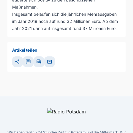
Maßnahmen.
Insgesamt belaufen sich die jährlichen Mehrausgaben
im Jahr 2019 noch auf rund 32 Millionen Euro. Ab dem
Jahr 2021 dann auf insgesamt rund 37 Millionen Euro.
Artikel teilen
share
chat
forum
mail
Wir haben täglich 24 Stunden Zeit für Potsdam und die Mittelmark. Wir