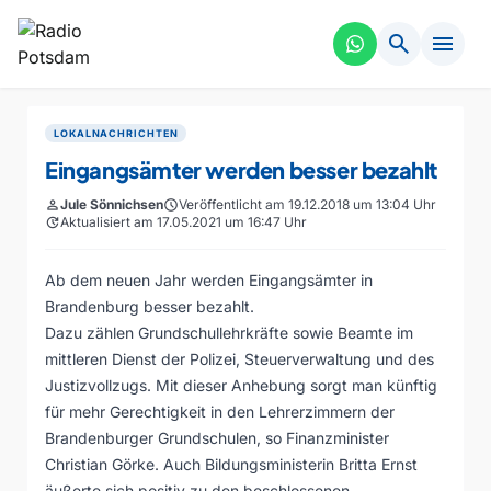
search
menu
LOKALNACHRICHTEN
Eingangsämter werden besser bezahlt
person
Jule Sönnichsen
schedule
Veröffentlicht am 19.12.2018 um 13:04 Uhr
update
Aktualisiert am 17.05.2021 um 16:47 Uhr
Ab dem neuen Jahr werden Eingangsämter in
Brandenburg besser bezahlt.
Dazu zählen Grundschullehrkräfte sowie Beamte im
mittleren Dienst der Polizei, Steuerverwaltung und des
Justizvollzugs. Mit dieser Anhebung sorgt man künftig
für mehr Gerechtigkeit in den Lehrerzimmern der
Brandenburger Grundschulen, so Finanzminister
Christian Görke. Auch Bildungsministerin Britta Ernst
äußerte sich positiv zu den beschlossenen